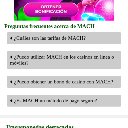
Preguntas frecuentes acerca de MACH
♦ ¿Cuáles son las tarifas de MACH?
Las comisiones de MACH son pocas y pueden
♦ ¿Puedo utilizar MACH en los casinos en línea o
resumirse de la siguiente manera
móviles?
Emisión y envío de la tarjeta de débito: $4.990
CLP.
Si bien es cierto que MACH es un método de pago
Recargas a tu cuenta MACH: las tarjetas de
♦ ¿Puedo obtener un bono de casino con MACH?
relativamente desconocido, hay muchos operadores
crédito son gratis, mientras que la comisión de
casino en línea en Chile que lo aceptan.
una transferencia varía según el banco.
Transferencias a tu cuenta MACH: gratis.
Algunos bonos están limitados de acuerdo con la
Retiros de cajeros automáticos: gratis pero solo
♦ ¿Es MACH un método de pago seguro?
opción de pago que se utilice para hacer el depósito.
disponibles para el BCI.
Sin embargo, los casinos en línea que trabajan con
Tipo de cambio (PayPal): $5 USD por
MACH no aplican ningún tipo de restricción.
transacción más el costo de conversión de
Por supuesto que sí. Esta aplicación cuenta con
PayPal.
protocolos estrictos de seguridad, sistemas de bloqueo
y medidas antifraude que protegen las transacciones en
Tragamonedas destacadas