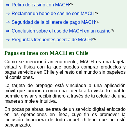
Retiro de casino con MACH
↷
Reclamar un bono de casino con MACH
↷
Seguridad de la billetera de pago MACH
↷
Conclusión sobre el uso de MACH en un casino
↷
Preguntas frecuentes acerca de MACH
↷
Pagos en línea con MACH en Chile
Como se mencionó anteriormente, MACH es una tarjeta
virtual y física con la que puedes comprar productos y
pagar servicios en Chile y el resto del mundo sin papeleos
ni comisiones.
La tarjeta de prepago está vinculada a una aplicación
móvil que funciona como una cuenta a la vista, lo cual te
permite enviar y recibir dinero a través de tu celular de una
manera simple e intuitiva.
En pocas palabras, se trata de un servicio digital enfocado
en las operaciones en línea, cuyo fin es promover la
inclusión financiera de todo aquel chileno que no esté
bancarizado.