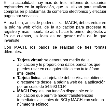
En la actualidad, hay más de tres millones de usuarios
registrados en la aplicación, que la utilizan para realizar
compras en plataformas de comercio electrónico y efectuar
pagos por servicios.
Ahora bien, antes de poder utilizar MACH, debes entrar en
la página web oficial de la aplicación para procesar tu
registro y, más importante aún, hacer tu primer depósito: a
fin de cuentas, la idea es no gastar más de lo que
invertiste.
Con MACH, los pagos se realizan de tres formas
diferentes:
Tarjeta virtual
: se genera por medio de la
aplicación y te proporciona datos bancarios que
puedes usar en cualquier sitio o con tu teléfono
inteligente.
Tarjeta física
: la tarjeta de débito Visa se obtiene
directamente desde la página web de la aplicación
por un coste de $4.990 CLP.
MACH Pay
: es una función disponible en la
aplicación que permite hacer transferencias
inmediates a clientes de BCI y MACH con solo un
número telefónico.