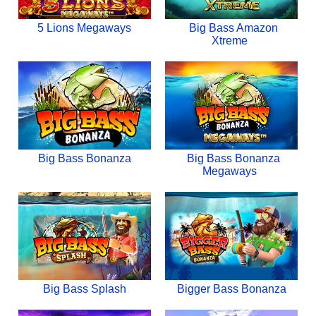
5 Lions Megaways
Big Bass Amazon
Xtreme
Big Bass Bonanza
Big Bass Bonanza
Megaways
Big Bass Splash
Bigger Bass Bonanza