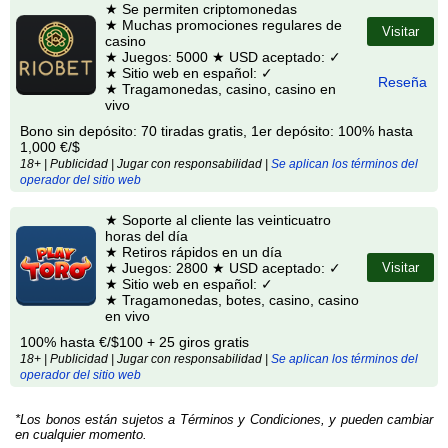
★ Se permiten criptomonedas
★ Muchas promociones regulares de
Visitar
casino
★ Juegos: 5000 ★ USD aceptado: ✓
★ Sitio web en español: ✓
Reseña
★ Tragamonedas, casino, casino en
vivo
Bono sin depósito: 70 tiradas gratis, 1er depósito: 100% hasta
1,000 €/$
18+ | Publicidad | Jugar con responsabilidad |
Se aplican los términos del
operador del sitio web
★ Soporte al cliente las veinticuatro
horas del día
★ Retiros rápidos en un día
★ Juegos: 2800 ★ USD aceptado: ✓
Visitar
★ Sitio web en español: ✓
★ Tragamonedas, botes, casino, casino
en vivo
100% hasta €/$100 + 25 giros gratis
18+ | Publicidad | Jugar con responsabilidad |
Se aplican los términos del
operador del sitio web
*Los bonos están sujetos a Términos y Condiciones, y pueden cambiar
en cualquier momento.