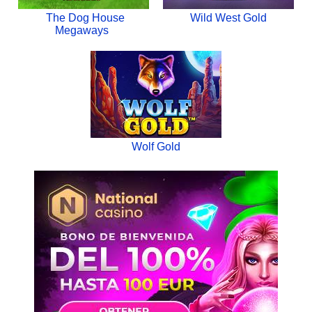
The Dog House
Wild West Gold
Megaways
Wolf Gold