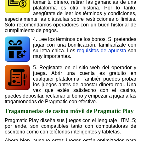
tomar tu dinero, retirar las ganancias de una
plataforma es otra historia. Por lo tanto,
asegúrate de leer los términos y condiciones,
especialmente las cláusulas sobre restricciones o límites.
Sólo recomendamos operadores con un buen historial de
cumplimiento de pagos.
4. Lee los términos de los bonos. Si pretendes
jugar con una bonificación, familiarízate con
su letra chica. Los
requisitos de apuesta
son
muy importantes.
5. Regístrate en el sitio web del operador y
juega. Abrir una cuenta es gratuito en
cualquier plataforma. También puedes probar
los juegos antes de apostar dinero real. Una
vez que estés satisfecho con el casino,
puedes depositar, reclamar tu bono y empezar a jugar a las
tragamonedas de Pragmatic con efectivo.
Tragamonedas de casino móvil de Pragmatic Play
Pragmatic Play diseña sus juegos con el lenguaje HTML5;
por ende, son compatibles tanto con computadoras de
escritorio como con teléfonos inteligentes y tabletas.
Ahora bien, aunque estos juegos están optimizados para