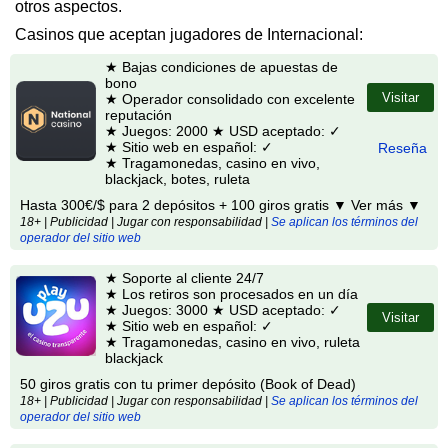
otros aspectos.
Casinos que aceptan jugadores de Internacional:
★ Bajas condiciones de apuestas de
bono
Visitar
★ Operador consolidado con excelente
reputación
★ Juegos: 2000 ★ USD aceptado: ✓
★ Sitio web en español: ✓
Reseña
★ Tragamonedas, casino en vivo,
blackjack, botes, ruleta
Hasta 300€/$ para 2 depósitos + 100 giros gratis
▼ Ver más ▼
18+ | Publicidad | Jugar con responsabilidad |
Se aplican los términos del
operador del sitio web
★ Soporte al cliente 24/7
★ Los retiros son procesados en un día
★ Juegos: 3000 ★ USD aceptado: ✓
Visitar
★ Sitio web en español: ✓
★ Tragamonedas, casino en vivo, ruleta
blackjack
50 giros gratis con tu primer depósito (Book of Dead)
18+ | Publicidad | Jugar con responsabilidad |
Se aplican los términos del
operador del sitio web