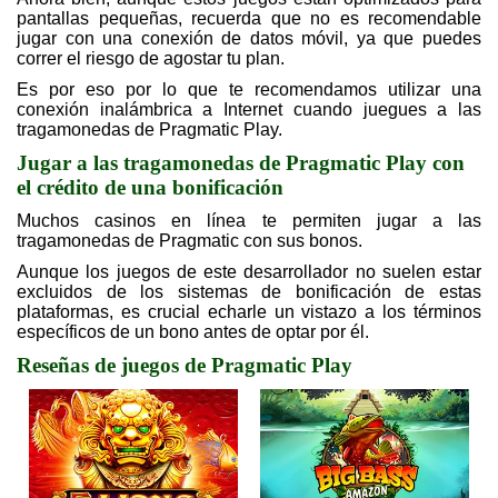
pantallas pequeñas, recuerda que no es recomendable
jugar con una conexión de datos móvil, ya que puedes
correr el riesgo de agostar tu plan.
Es por eso por lo que te recomendamos utilizar una
conexión inalámbrica a Internet cuando juegues a las
tragamonedas de Pragmatic Play.
Jugar a las tragamonedas de Pragmatic Play con
el crédito de una bonificación
Muchos casinos en línea te permiten jugar a las
tragamonedas de Pragmatic con sus bonos.
Aunque los juegos de este desarrollador no suelen estar
excluidos de los sistemas de bonificación de estas
plataformas, es crucial echarle un vistazo a los términos
específicos de un bono antes de optar por él.
Reseñas de juegos de Pragmatic Play