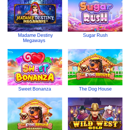
Madame Destiny
Sugar Rush
Megaways
Sweet Bonanza
The Dog House