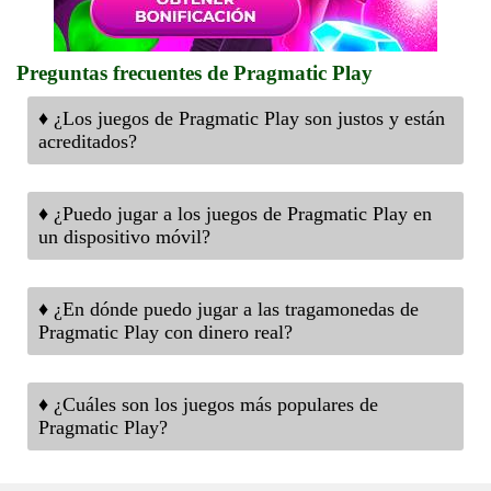
Preguntas frecuentes de Pragmatic Play
♦ ¿Los juegos de Pragmatic Play son justos y están
acreditados?
Pragmatic Play está acreditado por algunos de los
♦ ¿Puedo jugar a los juegos de Pragmatic Play en
reguladores más estrictos del mercado, incluyendo la
Autoridad de Juegos de Malta (MGA) y la Comisión de
un dispositivo móvil?
Juego del Reino Unido (UKGC).
Estos organismos auditan al proveedor y garantizan
Sí, los juegos de Pragmatic Play están optimizados
que sus juegos y mesas en vivo sean justas y
♦ ¿En dónde puedo jugar a las tragamonedas de
para dispositivos móviles con sistemas operativos iOS y
equilibradas.
Android. Es decir, podrás disfrutar de tus tragamonedas
Pragmatic Play con dinero real?
favoritas sobre la marcha e incluso en las pantallas más
pequeñas.
En esta guía enumeramos varios casinos en línea
♦ ¿Cuáles son los juegos más populares de
donde se puede jugar a las tragamonedas de Pragmatic
Play con dinero real.
Pragmatic Play?
De hecho, muchos de ellos participan en la promoción
Drops & Wins, que ofrece a los jugadores la
Pragmatic Play tiene una inmensa selección de más de