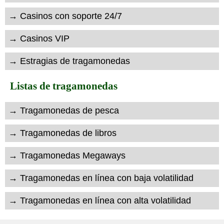
→ Casinos con soporte 24/7
→ Casinos VIP
→ Estragias de tragamonedas
Listas de tragamonedas
→ Tragamonedas de pesca
→ Tragamonedas de libros
→ Tragamonedas Megaways
→ Tragamonedas en línea con baja volatilidad
→ Tragamonedas en línea con alta volatilidad