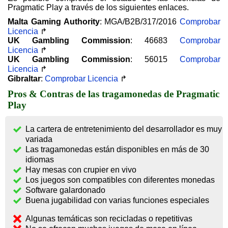
Pragmatic Play a través de los siguientes enlaces.
Malta Gaming Authority
: MGA/B2B/317/2016
Comprobar
Licencia
↱
UK Gambling Commission
: 46683
Comprobar
Licencia
↱
UK Gambling Commission
: 56015
Comprobar
Licencia
↱
Gibraltar
:
Comprobar Licencia
↱
Pros & Contras de las tragamonedas de Pragmatic
Play
La cartera de entretenimiento del desarrollador es muy
variada
Las tragamonedas están disponibles en más de 30
idiomas
Hay mesas con crupier en vivo
Los juegos son compatibles con diferentes monedas
Software galardonado
Buena jugabilidad con varias funciones especiales
Algunas temáticas son recicladas o repetitivas