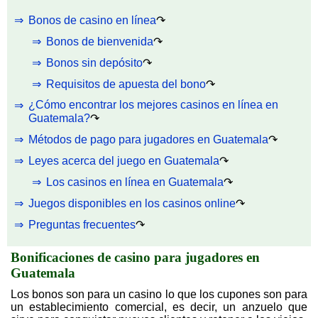
Bonos de casino en línea
↷
Bonos de bienvenida
↷
Bonos sin depósito
↷
Requisitos de apuesta del bono
↷
¿Cómo encontrar los mejores casinos en línea en
Guatemala?
↷
Métodos de pago para jugadores en Guatemala
↷
Leyes acerca del juego en Guatemala
↷
Los casinos en línea en Guatemala
↷
Juegos disponibles en los casinos online
↷
Preguntas frecuentes
↷
Bonificaciones de casino para jugadores en
Guatemala
Los bonos son para un casino lo que los cupones son para
un establecimiento comercial, es decir, un anzuelo que