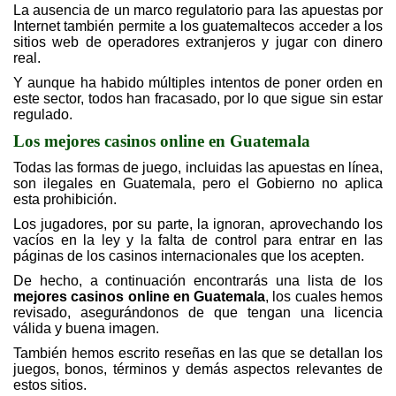
La ausencia de un marco regulatorio para las apuestas por
Internet también permite a los guatemaltecos acceder a los
sitios web de operadores extranjeros y jugar con dinero
real.
Y aunque ha habido múltiples intentos de poner orden en
este sector, todos han fracasado, por lo que sigue sin estar
regulado.
Los mejores casinos online en Guatemala
Todas las formas de juego, incluidas las apuestas en línea,
son ilegales en Guatemala, pero el Gobierno no aplica
esta prohibición.
Los jugadores, por su parte, la ignoran, aprovechando los
vacíos en la ley y la falta de control para entrar en las
páginas de los casinos internacionales que los acepten.
De hecho, a continuación encontrarás una lista de los
mejores casinos online en Guatemala
, los cuales hemos
revisado, asegurándonos de que tengan una licencia
válida y buena imagen.
También hemos escrito reseñas en las que se detallan los
juegos, bonos, términos y demás aspectos relevantes de
estos sitios.