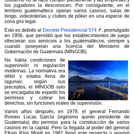
camiseta sin contacto.
los jugadores la desconocen. Por consiguiente, en el
territorio guatemalteco operan varios casinos, salas de
Las bajas tarifas y sus medidas de seguridad han
bingo, videoloterías y clubes de póker en una especie de
posicionado a MuchBetter como uno de los monederos
zona gris legal.
más útiles para las apuestas por Internet.
Esto es debido al
Decreto Presidencial 574
↱, promulgado
Y desde Guatemala es posible acceder a varios
casinos
en 1956, que permitió que los establecimientos de juego
en línea que admiten MuchBetter
.
ofrecieran sus servicios a los guatemaltecos, siempre y
cuando poseyeran una licencia del Ministerio de
Por desgracia, el monedero no es compatible con los
Gobernación de Guatemala (MINGOB).
quetzales, así que debes pagar una tarifa de conversión o
utilizar otra moneda, como el euro o el dólar
No había condiciones de
estadounidense.
supervisión ni regulación
modernas. La normativa era
débil y estaba llena de
lagunas; según sus
preceptos, el MINGOB solo
se encargaba de expedir los
permisos y cobrar los
derechos, sin funciones reales de supervisión.
Varios años después, en 1979, el general Fernando
Romeo Lucas García (vigésimo quinto presidente de
Guatemala) dio permiso para la construcción de varios
casinos en la capital. Pero la llegada al poder del general
Efraín Ríos Montt en 1982 frenó este proyecto y reavivó