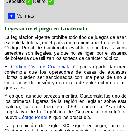
Depósito:
✔
Retiro:
✔
Todo esto, aunado a la velocidad con que procesa las
Esta solución “todo en uno” sirve para hacer depósitos y
transacciones y a su tecnología de cifrado, hace que
retiros, así como para intercambiar más de 50 monedas
muchos
casinos en Guatemala acepten Payz
tanto para
▼
Ver más
desde una sola cuenta.
los depósitos como para los retiros.
Por otra parte, Jeton ofrece a sus clientes tres distintos
Leyes sobre el juego en Guatemala
MuchBetter es un novedoso monedero electrónico basado
servicios: Jeton Pay, una opción de pago instantáneo;
en una aplicación móvil que permite a los usuarios
JetonCash, un vale electrónico y Jeton Money Transfer,
La legislación vigente prohíbe todo tipo de juegos de azar,
gestionar sus pagos en línea de una manera segura,
una forma rápida de mover dinero entre cuentas Jeton.
excepto la lotería, en el país centroamericano. En efecto, el
simple y económica.
Código Penal de Guatemala establece que los casinos
Ahora, aunque la billetera no es compatible con el
terrestres son ilegales, ya que no se rigen por el sistema
Este monedero elimina los redireccionamientos, las
quetzal, los jugadores guatemaltecos pueden apostar en
de boletería que utilizan los sorteos de carácter público.
contraseñas imposibles de recordar y el emparejamiento
varios
casinos en línea que aceptan Jeton
.
de dispositivos. Para hacer un pago, solo tienes que
El
Código Civil de Guatemala
↱, por su parte, también
confirmarlo desde tu teléfono inteligente.
contempla que los operadores de casas de apuestas
ilícitas pueden ser sancionados con una pena de uno a
Lo que distingue a MuchBetter de otras aplicaciones
cinco años de prisión y una multa de entre mil y diez mil
similares es que fue diseñada específicamente para la
quetzales.
industria del iGaming, por lo que les cae como anillo al
dedo a los jugadores de casino.
Y es que, aunque parezca mentira, Guatemala fue uno de
los primeros lugares de la región en legislar sobre esta
Aparte de recibir premios especiales, cada vez que
materia, lo cual hizo en 1889 cuando la Asamblea
depositas o retiras fondos de un casino, la app te envía
Legislativa de la República de Guatemala promulgó el
alertas sobre las promociones de estos sitios.
nuevo
Código Penal
↱ que las proscribía.
La línea de productos de MuchBetter también incluye una
tarjeta MasterCard de prepago, un llavero super genial, un
La prohibición del siglo XIX sigue en vigor, pero el
reloj analógico de vidrio, un brazalete elegante y una
Gobierno no la hace cumplir plenamente y las empresas y