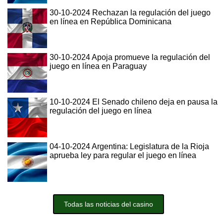
30-10-2024 Rechazan la regulación del juego
en línea en República Dominicana
30-10-2024 Apoja promueve la regulación del
juego en línea en Paraguay
10-10-2024 El Senado chileno deja en pausa la
regulación del juego en línea
04-10-2024 Argentina: Legislatura de la Rioja
aprueba ley para regular el juego en línea
Todas las noticias del casino