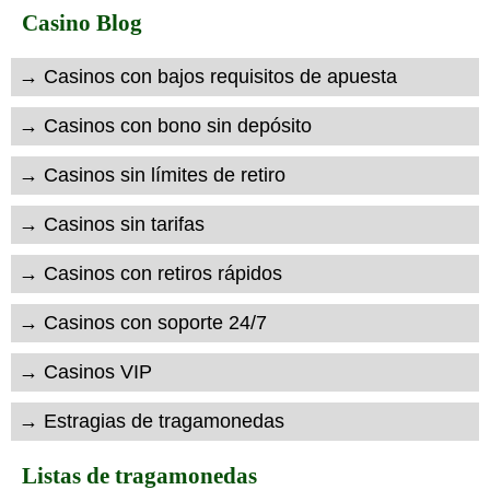
Casino Blog
→ Casinos con bajos requisitos de apuesta
→ Casinos con bono sin depósito
→ Casinos sin límites de retiro
→ Casinos sin tarifas
→ Casinos con retiros rápidos
→ Casinos con soporte 24/7
→ Casinos VIP
→ Estragias de tragamonedas
Listas de tragamonedas