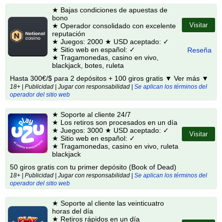
★ Bajas condiciones de apuestas de
bono
Visitar
★ Operador consolidado con excelente
reputación
★ Juegos: 2000 ★ USD aceptado: ✓
★ Sitio web en español: ✓
Reseña
★ Tragamonedas, casino en vivo,
blackjack, botes, ruleta
Hasta 300€/$ para 2 depósitos + 100 giros gratis
▼ Ver más ▼
18+ | Publicidad | Jugar con responsabilidad |
Se aplican los términos del
operador del sitio web
★ Soporte al cliente 24/7
★ Los retiros son procesados en un día
★ Juegos: 3000 ★ USD aceptado: ✓
Visitar
★ Sitio web en español: ✓
★ Tragamonedas, casino en vivo, ruleta
blackjack
50 giros gratis con tu primer depósito (Book of Dead)
18+ | Publicidad | Jugar con responsabilidad |
Se aplican los términos del
operador del sitio web
★ Soporte al cliente las veinticuatro
horas del día
★ Retiros rápidos en un día