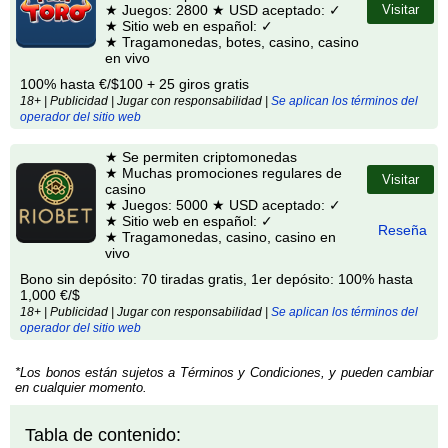
★ Juegos: 2800 ★ USD aceptado: ✓
Visitar
★ Sitio web en español: ✓
★ Tragamonedas, botes, casino, casino
en vivo
100% hasta €/$100 + 25 giros gratis
18+ | Publicidad | Jugar con responsabilidad |
Se aplican los términos del
operador del sitio web
★ Se permiten criptomonedas
★ Muchas promociones regulares de
Visitar
casino
★ Juegos: 5000 ★ USD aceptado: ✓
★ Sitio web en español: ✓
Reseña
★ Tragamonedas, casino, casino en
vivo
Bono sin depósito: 70 tiradas gratis, 1er depósito: 100% hasta
1,000 €/$
18+ | Publicidad | Jugar con responsabilidad |
Se aplican los términos del
operador del sitio web
*Los bonos están sujetos a Términos y Condiciones, y pueden cambiar
en cualquier momento.
Tabla de contenido: