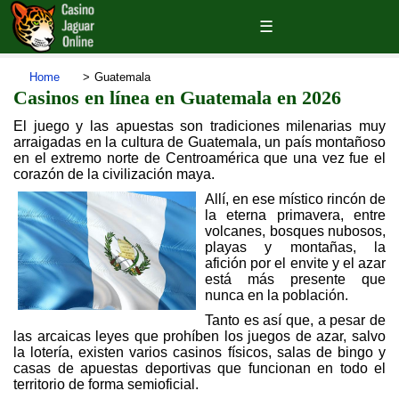
Home
Guatemala
Casinos en línea en Guatemala en 2026
El juego y las apuestas son tradiciones milenarias muy
arraigadas en la cultura de Guatemala, un país montañoso
en el extremo norte de Centroamérica que una vez fue el
corazón de la civilización maya.
Allí, en ese místico rincón de
la eterna primavera, entre
volcanes, bosques nubosos,
playas y montañas, la
afición por el envite y el azar
está más presente que
nunca en la población.
Tanto es así que, a pesar de
las arcaicas leyes que prohíben los juegos de azar, salvo
la lotería, existen varios casinos físicos, salas de bingo y
casas de apuestas deportivas que funcionan en todo el
territorio de forma semioficial.