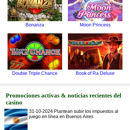
Bonanza
Moon Princess
Double Triple Chance
Book of Ra Deluxe
Promociones activas & noticias recientes del
casino
31-10-2024 Plantean subir los impuestos al
juego en línea en Buenos Aires