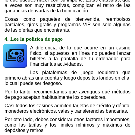
a veces son muy restrictivas, complican el retiro de las
ganancias derivadas de la bonificación.
Cosas como paquetes de bienvenida, reembolsos
parciales, giros gratis y programas VIP son solo algunas
de las ofertas que encontrarás.
4. Lee la política de pago
A diferencia de lo que ocurre en un casino
físico, si apuestas en línea no puedes lanzar
billetes a la pantalla de tu ordenador para
financiar tus actividades.
Las plataformas de juego requieren que
primero abras una cuenta y luego deposites fondos en ella,
lo cual puede ser riesgoso.
Por lo tanto, recomendamos que averigües qué métodos
de pago aceptan habitualmente los operadores.
Casi todos los casinos admiten tarjetas de crédito y débito,
monederos electrónicos, vales y transferencias bancarias.
Por otro lado, debes considerar otros factores importantes,
como las tarifas y los límites mínimos y máximos de
depósitos y retiros.