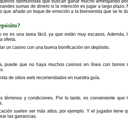
aquellos oportunistas que buscan ganar mucho arriesgando po
randes sumas de dinero si la intención es jugar a largo plazo.
, lo que añade un toque de emoción a la bienvenida que se le d
epósito?
o no es una tarea fácil, ya que están muy escasos. Además, 
a oferta.
ar un casino con una buena bonificación sin depósito.
ia, puede que no haya muchos casinos en línea con bonos 
s.
lista de sitios web recomendados en nuestra guía.
os términos y condiciones. Por lo tanto, es conveniente que 
s.
icación suelen ser más altos, por ejemplo. Y el jugador tiene 
brar las ganancias.
o