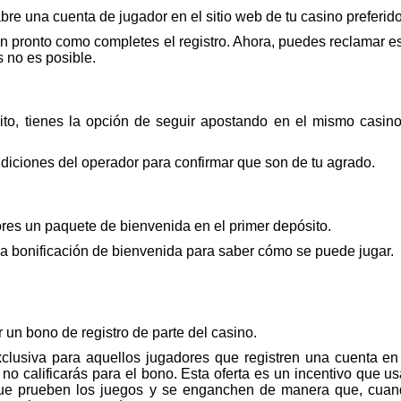
abre una cuenta de jugador en el sitio web de tu casino preferido
an pronto como completes el registro. Ahora, puedes reclamar e
s no es posible.
ito, tienes la opción de seguir apostando en el mismo casin
ndiciones del operador para confirmar que son de tu agrado.
res un paquete de bienvenida en el primer depósito.
la bonificación de bienvenida para saber cómo se puede jugar.
un bono de registro de parte del casino.
xclusiva para aquellos jugadores que registren una cuenta en
 no calificarás para el bono. Esta oferta es un incentivo que u
es que prueben los juegos y se enganchen de manera que, cua