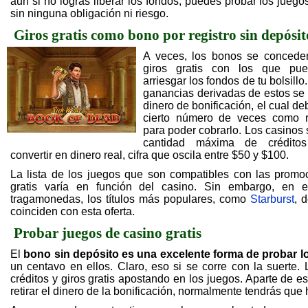
aun si no logras liberar los fondos, puedes probar los juego
sin ninguna obligación ni riesgo.
Giros gratis como bono por registro sin depósit
A veces, los bonos se conced
giros gratis con los que pue
arriesgar los fondos de tu bolsillo
ganancias derivadas de estos se
dinero de bonificación, el cual d
cierto número de veces como re
para poder cobrarlo. Los casinos s
cantidad máxima de crédito
convertir en dinero real, cifra que oscila entre $50 y $100.
La lista de los juegos que son compatibles con las promo
gratis varía en función del casino. Sin embargo, en 
tragamonedas, los títulos más populares, como
Starburst
, 
coinciden con esta oferta.
Probar juegos de casino gratis
El
bono sin depósito es una excelente forma de probar l
un centavo en ellos. Claro, eso si se corre con la suerte
créditos y giros gratis apostando en los juegos. Aparte de est
retirar el dinero de la bonificación, normalmente tendrás que