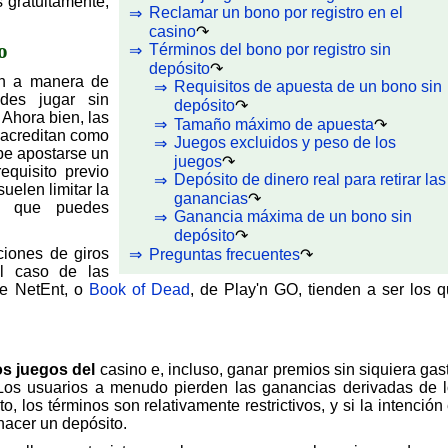
s gratuitamente,
Reclamar un bono por registro en el
casino
↷
o
Términos del bono por registro sin
depósito
↷
en a manera de
Requisitos de apuesta de un bono sin
des jugar sin
depósito
↷
. Ahora bien, las
Tamaño máximo de apuesta
↷
 acreditan como
Juegos excluidos y peso de los
ebe apostarse un
juegos
↷
quisito previo
Depósito de dinero real para retirar las
uelen limitar la
ganancias
↷
s que puedes
Ganancia máxima de un bono sin
depósito
↷
ciones de giros
Preguntas frecuentes
↷
el caso de las
de NetEnt, o
Book of Dead
, de Play'n GO, tienden a ser los 
os juegos del
casino e, incluso, ganar premios sin siquiera gas
. Los usuarios a menudo pierden las ganancias derivadas de 
o, los términos son relativamente restrictivos, y si la intención
 hacer un depósito.