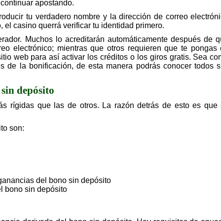
a continuar apostando.
troducir tu verdadero nombre y la dirección de correo electrón
 el casino querrá verificar tu identidad primero.
erador. Muchos lo acreditarán automáticamente después de 
rreo electrónico; mientras que otros requieren que te pongas
sitio web para así activar los créditos o los giros gratis. Sea c
es de la bonificación, de esta manera podrás conocer todos 
 sin depósito
más rígidas que las de otros. La razón detrás de esto es que
to son:
 ganancias del bono sin depósito
l bono sin depósito