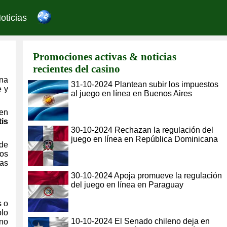
oticias
Promociones activas & noticias
recientes del casino
una
31-10-2024 Plantean subir los impuestos
e y
al juego en línea en Buenos Aires
 en
tis
30-10-2024 Rechazan la regulación del
juego en línea en República Dominicana
 de
los
las
30-10-2024 Apoja promueve la regulación
del juego en línea en Paraguay
s o
lo
10-10-2024 El Senado chileno deja en
eno