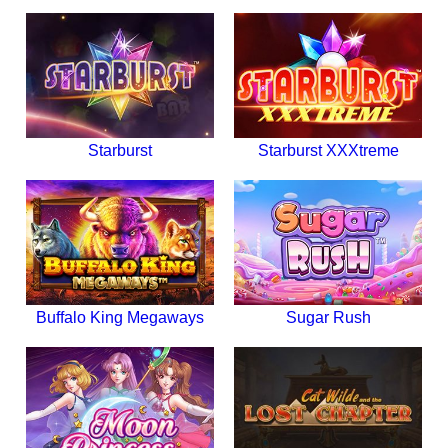
Bass Boss
También puede probar los juegos de mesa clásicos y sus
decenas de variantes, que están disponibles en la
Starburst
Starburst XXXtreme
categoría de blackjack y ruleta.
La sección
“Juegos Rápidos”
incluye el Keno, que es
parecido a la lotería, y juegos de arcade, los cuales no
encajan en ninguna de las otras categorías.
Juegos de casino en vivo
Si buscas juegos en vivo con crupieres reales, este
casino ofrece el software de varios proveedores
prestigiosos, como Evolution Gaming, Ezugi, Playtech,
Buffalo King Megaways
Sugar Rush
Lucky Streak, Absolute Live Gaming, Authentic Gaming,
Atmosfera, Pragmatic Play y Swintt.
Esta
selección es una de las más grandes
que existen,
y en ella encontrarás casi todos los juegos de azar
tradicionales.
En la mayoría de las mesas se puede jugar al
Blackjack