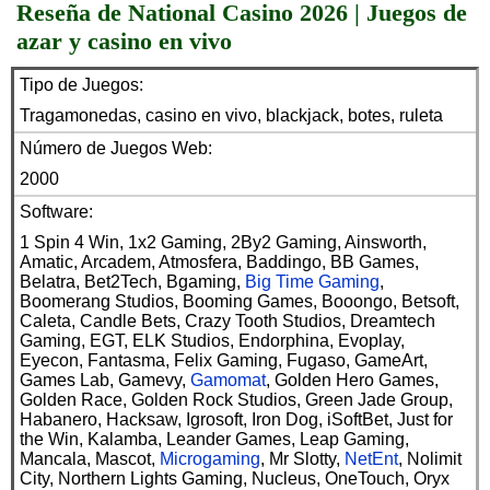
Reseña de National Casino 2026 | Juegos de
azar y casino en vivo
Tipo de Juegos:
Tragamonedas, casino en vivo, blackjack, botes, ruleta
Número de Juegos Web:
2000
Software:
1 Spin 4 Win, 1x2 Gaming, 2By2 Gaming, Ainsworth,
Amatic, Arcadem, Atmosfera, Baddingo, BB Games,
Belatra, Bet2Tech, Bgaming,
Big Time Gaming
,
Boomerang Studios, Booming Games, Booongo, Betsoft,
Caleta, Candle Bets, Crazy Tooth Studios, Dreamtech
Gaming, EGT, ELK Studios, Endorphina, Evoplay,
Eyecon, Fantasma, Felix Gaming, Fugaso, GameArt,
Games Lab, Gamevy,
Gamomat
, Golden Hero Games,
Golden Race, Golden Rock Studios, Green Jade Group,
Habanero, Hacksaw, Igrosoft, Iron Dog, iSoftBet, Just for
the Win, Kalamba, Leander Games, Leap Gaming,
Mancala, Mascot,
Microgaming
, Mr Slotty,
NetEnt
, Nolimit
City, Northern Lights Gaming, Nucleus, OneTouch, Oryx