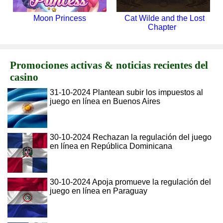
en vivo
y a la
Ruleta en vivo
, así como a sus distintas
variantes. También hay muchos otros tipos de juegos
Moon Princess
Cat Wilde and the Lost
disponibles.
Chapter
Los
juegos de cartas
, por ejemplo, incluyen
Promociones activas & noticias recientes del
casino
31-10-2024 Plantean subir los impuestos al
juego en línea en Buenos Aires
Lightning Roulette
Baccarat Live
30-10-2024 Rechazan la regulación del juego
en línea en República Dominicana
30-10-2024 Apoja promueve la regulación del
juego en línea en Paraguay
Lightning Blackjack
Fan Tan