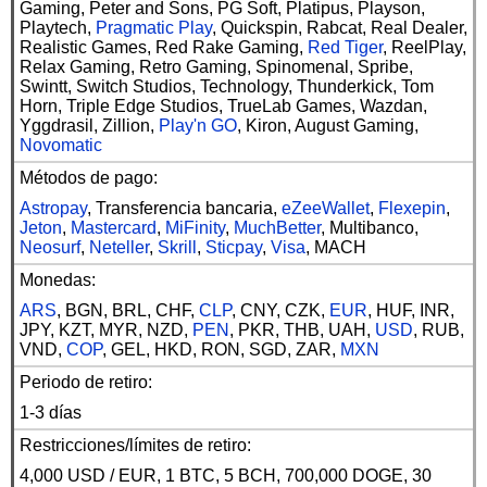
Gaming, Peter and Sons, PG Soft, Platipus, Playson,
Playtech,
Pragmatic Play
, Quickspin, Rabcat, Real Dealer,
Realistic Games, Red Rake Gaming,
Red Tiger
, ReelPlay,
Relax Gaming, Retro Gaming, Spinomenal, Spribe,
Swintt, Switch Studios, Technology, Thunderkick, Tom
Horn, Triple Edge Studios, TrueLab Games, Wazdan,
Yggdrasil, Zillion,
Play'n GO
, Kiron, August Gaming,
Novomatic
Métodos de pago:
Astropay
, Transferencia bancaria,
eZeeWallet
,
Flexepin
,
Jeton
,
Mastercard
,
MiFinity
,
MuchBetter
, Multibanco,
Neosurf
,
Neteller
,
Skrill
,
Sticpay
,
Visa
, MACH
Monedas:
ARS
, BGN, BRL, CHF,
CLP
, CNY, CZK,
EUR
, HUF, INR,
JPY, KZT, MYR, NZD,
PEN
, PKR, THB, UAH,
USD
, RUB,
VND,
COP
, GEL, HKD, RON, SGD, ZAR,
MXN
Periodo de retiro:
1-3 días
Restricciones/límites de retiro:
4,000 USD / EUR, 1 BTC, 5 BCH, 700,000 DOGE, 30