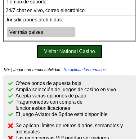
Tiempo de soporte:
24/7 chat en vivo, correo electrónico
Jurisdicciones prohibidas:
países
Visitar National Casino
18+ | Jugar con responsabilidad |
Se aplican los términos
Ofrece bonos de apuesta baja
Amplia selección de juegos de casino en vivo
Acepta varias opciones de pago
Tragamonedas con compra de
funciones/bonificaciones
El juego Aviator de Spribe está disponible
Se aplican límites de retiros diarios, semanales y
mensuales
Las recompensas VIP podrían ser mejores