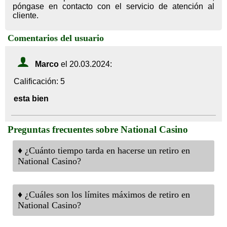
Ganancia máxima sin bono de depósito: €/$50, 300 BRL
Límites de transacciones:
póngase en contacto con el servicio de atención al
Ganancias máximas de otros bonos: 10,000
cliente.
hasta €/$5000
EUR/USD/CAD/AUD, 60,000 BRL
Retiro mínimo:
Comentarios del usuario
Book of Madness
Gonzo’s Quest
$/€10
Retiro máximo:
Marco
el 20.03.2024:
4,000 USD / EUR, 1 BTC, 5 BCH, 700,000 DOGE, 30
Calificación: 5
LTC por día, 16,000 USD / EUR, 2 BTC, 10 BCH,
1400000 DOGE, 60 LTC por semana y 50,000 USD /
esta bien
EUR, 5 BTC, 20 BCH , 2800000 DOGE, 120 LCH por
mes
límites inferiores para los jugadores que han establecido
Royal Seven XXL
Rich Wilde and the Amulet
Preguntas frecuentes sobre National Casino
límites: 500 USD / EUR al día, 1500 USD / EUR a la
of Dead
semana, 5000 USD / EUR al mes
♦ ¿Cuánto tiempo tarda en hacerse un retiro en
Periodo de retiro:
National Casino?
1-3 días
Cargo por pago:
El tiempo que tarde en hacerse el retiro depende de
♦ ¿Cuáles son los límites máximos de retiro en
varios factores, entre ellos el método de pago con el
Depósito: gratis | Retirada: gratis
que lo hiciste y la verificación de tu cuenta de usuario.
National Casino?
Verificación requerida:
Por lo general, el casino procesa los retiros tan pronto
Book of Ra
Floating Dragon Hold &