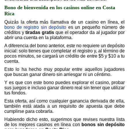
Bono de bienvenida en los casinos online en Costa
Rica
Quizás la oferta más llamativa de un casino en línea, el
bono de registro sin depósito
es un pequeño número de
créditos y
tiradas gratis
que el operador da al jugador por
abrir una cuenta en la plataforma.
A diferencia del bono anterior, este no requiere un depósito
inicial: solo tienes que completar el registro y, al término de
pocos minutos, se cargará un crédito de entre $5 y $10 a tu
cuenta.
Esto lo ha hecho muy popular entre aquellos jugadores
que buscan ganar dinero sin arriesgar ni un céntimo.
Y es que con este bono puedes explorar el casino, probar
sus juegos e incluso ganar dinero real sin tener que utilizar
tus fondos.
Esta oferta, así como cualquier ganancia derivada de ella,
también está atada a un requisito de apuesta que debe
cumplirse para cobrarla.
Habiendo dicho esto, sugerimos que revises nuestra lista
de los mejores casinos en línea con
bonos sin depósito