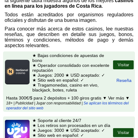
la siguiente tabla muestra algunos de los mejores
casinos
en línea para los jugadores de Costa Rica
.
Todos están acreditados por organismos reguladores
oficiales y disfrutan de una buena imagen.
Para conocer más acerca de estos casinos, lee nuestras
reseñas, que describen en detalle sus juegos, bonos,
términos y condiciones, métodos de pago y demás
aspectos relevantes.
★ Bajas condiciones de apuestas de
bono
Visitar
★ Operador consolidado con excelente
reputación
★ Juegos: 2000 ★ USD aceptado: ✓
★ Sitio web en español: ✓
Reseña
★ Tragamonedas, casino en vivo,
blackjack, botes, ruleta
Hasta 300€/$ para 2 depósitos + 100 giros gratis
▼ Ver más ▼
18+ | Publicidad | Jugar con responsabilidad |
Se aplican los términos del
operador del sitio web
★ Soporte al cliente 24/7
★ Los retiros son procesados en un día
★ Juegos: 3000 ★ USD aceptado: ✓
Visitar
★ Sitio web en español: ✓