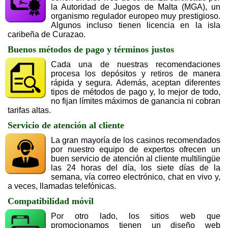
la Autoridad de Juegos de Malta (MGA), un
organismo regulador europeo muy prestigioso.
Algunos incluso tienen licencia en la isla
caribeña de Curazao.
Buenos métodos de pago y términos justos
Cada una de nuestras recomendaciones
procesa los depósitos y retiros de manera
rápida y segura. Además, aceptan diferentes
tipos de métodos de pago y, lo mejor de todo,
no fijan límites máximos de ganancia ni cobran
tarifas altas.
Servicio de atención al cliente
La gran mayoría de los casinos recomendados
por nuestro equipo de expertos ofrecen un
buen servicio de atención al cliente multilingüe
las 24 horas del día, los siete días de la
semana, vía correo electrónico, chat en vivo y,
a veces, llamadas telefónicas.
Compatibilidad móvil
Por otro lado, los sitios web que
promocionamos tienen un diseño web