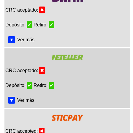
así como realizar compras en línea de forma rápida,
fondos de un casino, recibirá una alerta notificándole
segura y flexible.
CRC aceptado:
✖
sobre las últimas ofertas y promociones del sitio.
Su interfaz de fácil manejo simplifica la gestión de los
La línea de productos de MuchBetter también consiste en
fondos y elimina cualquier fricción generada en el
una tarjeta Mastercard de prepago, un llavero, un reloj
Depósito:
✔
Retiro:
✔
momento del pago.
analógico de cristal, un brazalete y una camiseta
inteligente sin contacto.
Con esta solución “todo en uno”, los usuarios pueden
▼
Ver más
hacer depósitos y retiros y cambiar más de 50 monedas,
Los costarricenses pueden jugar por dinero real en varios
incluido el colón, desde una sola cuenta.
casinos en línea con MuchBetter
.
Skrill es una billetera digital que ofrece servicios de pago
Jeton consiste en tres diferentes servicios: el primero,
Por desgracia, la billetera no es compatible con los
avanzados, tales como transferencias instantáneas y la
Jeton Pay, es para transacciones internacionales; el
colones, pero se puede pagar una tarifa de conversión y
compraventa de monedas digitales.
segundo, JetonCash, es un cupón digital; y el tercero,
cambiar la moneda a una más popular, como el dólar
CRC aceptado:
✖
Jeton Money Transfer, es una forma de enviar fondos entre
Esencialmente sirve como cuenta bancaria al permitir que
estadounidense o el euro.
cuentas Jeton.
el usuario reciba, guarde y envíe dinero desde cualquier
parte del mundo.
En el caso de Costa Rica, los jugadores tienen acceso a
Depósito:
✔
Retiro:
✔
numerosos
casinos en línea que admiten Jeton
como
No obstante, a diferencia de los bancos, Skrill permite la
medio de pago.
gestión de más de 40 monedas desde una sola cuenta, lo
▼
Ver más
que simplifica las transacciones internacionales.
En otras palabras, es una manera inteligente de gastar
Neteller es un monedero electrónico que facilita al usuario
dinero en un sitio web sin tener que compartir datos
la gestión de sus fondos, haciendo que enviar y recibirlos
personales ni depender de intermediarios, como las
sea rápido, fácil y seguro.
entidades bancarias.
CRC accepted:
✖
Y, al igual que con una cuenta de banco, se pueden hacer