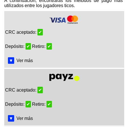
A continuación, encontrarás los métodos de pago más
utilizados entre los jugadores ticos.
CRC aceptado:
✔
Depósito:
✔
Retiro:
✔
▼
Ver más
El uso de tarjetas de crédito como Mastercard o Visa se
ha extendido al sector de los juegos de azar en Costa
Rica, lo cual no es ninguna sorpresa, ya que se adquieren
con facilidad, sirven para hacer pagos electrónicos y dan
CRC aceptado:
✔
acceso a financiación.
Además, redoblan el poder de compras del titular, generan
Depósito:
✔
Retiro:
✔
premios especiales y ayudan a construir un historial de
crédito.
▼
Ver más
Por otra parte, los pagos cargados a ambas tarjetas
pueden cancelarse un poco después de haberse