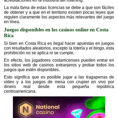
acreditaciones en la industria del iGaming.
La mala fama de estas licencias se debe a que son fáciles
de obtener y a que en el territorio existen pocas leyes que
regulen claramente los aspectos más relevantes del juego
en línea.
Juegos disponibles en los casinos online en Costa
Rica
Si bien en Costa Rica es ilegal hacer apuestas en juegos
con resultados aleatorios, excepto la lotería y el bingo, esta
prohibición no se aplica ni se cumple.
En efecto, los jugadores costarricenses pueden entrar en
los sitios web de casinos extranjeros y probar todos los
juegos que estén disponibles.
Esto significa que es posible jugar a las tragaperras de
vídeo y a los juegos de mesa con crupier en vivo por
dinero real desde esta pequeña república
centroamericana.