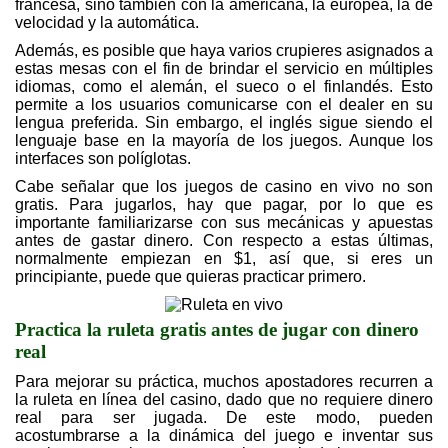
francesa, sino también con la americana, la europea, la de
velocidad y la automática.
Además, es posible que haya varios crupieres asignados a
estas mesas con el fin de brindar el servicio en múltiples
idiomas, como el alemán, el sueco o el finlandés. Esto
permite a los usuarios comunicarse con el dealer en su
lengua preferida. Sin embargo, el inglés sigue siendo el
lenguaje base en la mayoría de los juegos. Aunque los
interfaces son políglotas.
Cabe señalar que los juegos de casino en vivo no son
gratis. Para jugarlos, hay que pagar, por lo que es
importante familiarizarse con sus mecánicas y apuestas
antes de gastar dinero. Con respecto a estas últimas,
normalmente empiezan en $1, así que, si eres un
principiante, puede que quieras practicar primero.
Practica la ruleta gratis antes de jugar con dinero
real
Para mejorar su práctica, muchos apostadores recurren a
la ruleta en línea del casino, dado que no requiere dinero
real para ser jugada. De este modo, pueden
acostumbrarse a la dinámica del juego e inventar sus