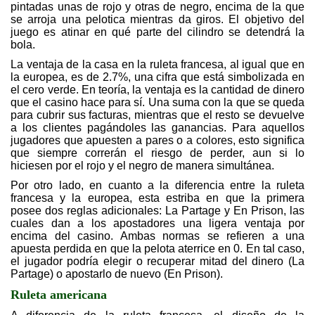
pintadas unas de rojo y otras de negro, encima de la que
se arroja una pelotica mientras da giros. El objetivo del
juego es atinar en qué parte del cilindro se detendrá la
bola.
La ventaja de la casa en la ruleta francesa, al igual que en
la europea, es de 2.7%, una cifra que está simbolizada en
el cero verde. En teoría, la ventaja es la cantidad de dinero
que el casino hace para sí. Una suma con la que se queda
para cubrir sus facturas, mientras que el resto se devuelve
a los clientes pagándoles las ganancias. Para aquellos
jugadores que apuesten a pares o a colores, esto significa
que siempre correrán el riesgo de perder, aun si lo
hiciesen por el rojo y el negro de manera simultánea.
Por otro lado, en cuanto a la diferencia entre la ruleta
francesa y la europea, esta estriba en que la primera
posee dos reglas adicionales: La Partage y En Prison, las
cuales dan a los apostadores una ligera ventaja por
encima del casino. Ambas normas se refieren a una
apuesta perdida en que la pelota aterrice en 0. En tal caso,
el jugador podría elegir o recuperar mitad del dinero (La
Partage) o apostarlo de nuevo (En Prison).
Ruleta americana