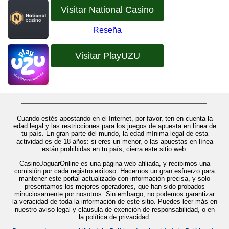
Visitar National Casino
Reseña
Visitar PlayUZU
Cuando estés apostando en el Internet, por favor, ten en cuenta la
edad legal y las restricciones para los juegos de apuesta en línea de
tu país. En gran parte del mundo, la edad mínima legal de esta
actividad es de 18 años: si eres un menor, o las apuestas en línea
están prohibidas en tu país, cierra este sitio web.
CasinoJaguarOnline es una página web afiliada, y recibimos una
comisión por cada registro exitoso. Hacemos un gran esfuerzo para
mantener este portal actualizado con información precisa, y solo
presentamos los mejores operadores, que han sido probados
minuciosamente por nosotros. Sin embargo, no podemos garantizar
la veracidad de toda la información de este sitio. Puedes leer más en
nuestro aviso legal y cláusula de exención de responsabilidad, o en
la política de privacidad.