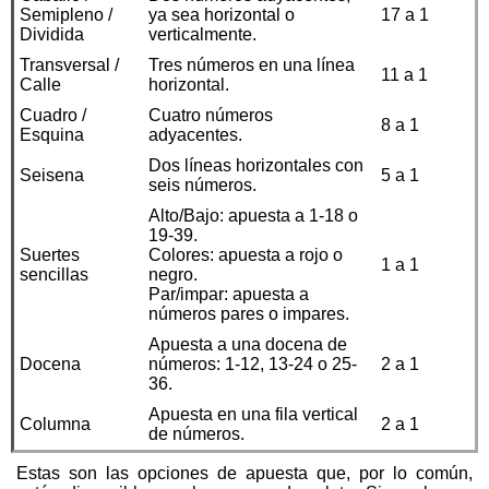
Semipleno /
ya sea horizontal o
17 a 1
Dividida
verticalmente.
Transversal /
Tres números en una línea
11 a 1
Calle
horizontal.
Cuadro /
Cuatro números
8 a 1
Esquina
adyacentes.
Dos líneas horizontales con
Seisena
5 a 1
seis números.
Alto/Bajo: apuesta a 1-18 o
19-39.
Suertes
Colores: apuesta a rojo o
1 a 1
sencillas
negro.
Par/impar: apuesta a
números pares o impares.
Apuesta a una docena de
Docena
números: 1-12, 13-24 o 25-
2 a 1
36.
Apuesta en una fila vertical
Columna
2 a 1
de números.
Estas son las opciones de apuesta que, por lo común,