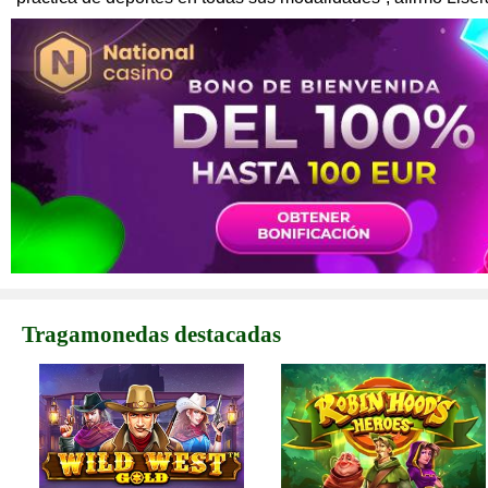
Tragamonedas destacadas