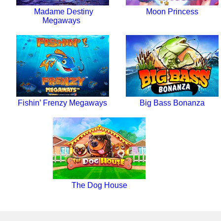
Madame Destiny
Moon Princess
Megaways
Fishin’ Frenzy Megaways
Big Bass Bonanza
The Dog House