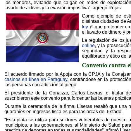
los menores, evitando que caigan en redes de explotación
lavado de activos y la evasión impositiva”, agregó Rojas.
Como ejemplo de esto,
distintas ciudades de A
ley
↱ que pretender cre
el lavado de dinero y p
La regulación de los ju
online
, y la prosecució
seguridad y la respon
equilibrado y ético de l
Convenio contra el
El acuerdo firmado por la Apoja con la CPJA y la Conajzar r
casinos en línea en Paraguay
, centrándose en la protecció
las personas con adicción al juego.
El presidente de la Conajzar, Carlos Liseras, el titular
suscribieron este convenio para fomentar las buenas prácticas
Durante la ceremonia de la firma, Liseras resaltó que una 
guaraníes en ingresos fiscales para las arcas del Estado.
“Esta plata se utiliza para sectores vulnerables de nuestro 
municipios, a las gobernaciones, al Ministerio de Salud par
práctica de deportes en todas sus modalidades”, afirmó Liser