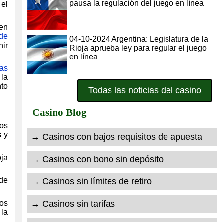
pausa la regulación del juego en línea
 el
 en
 de
04-10-2024 Argentina: Legislatura de la
nir
Rioja aprueba ley para regular el juego
en línea
as
 la
nto
Todas las noticias del casino
Casino Blog
los
s y
→ Casinos con bajos requisitos de apuesta
oja
→ Casinos con bono sin depósito
 de
→ Casinos sin límites de retiro
los
→ Casinos sin tarifas
 la