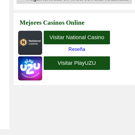
Mejores Casinos Online
Visitar National Casino
Reseña
Visitar PlayUZU