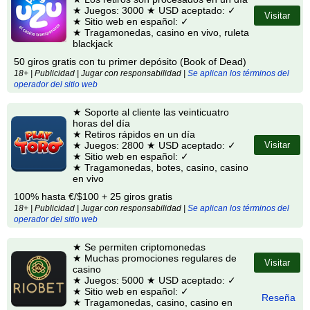
★ Juegos: 3000 ★ USD aceptado: ✓
Visitar
★ Sitio web en español: ✓
★ Tragamonedas, casino en vivo, ruleta
blackjack
50 giros gratis con tu primer depósito (Book of Dead)
18+ | Publicidad | Jugar con responsabilidad |
Se aplican los términos del
operador del sitio web
★ Soporte al cliente las veinticuatro
horas del día
★ Retiros rápidos en un día
★ Juegos: 2800 ★ USD aceptado: ✓
Visitar
★ Sitio web en español: ✓
★ Tragamonedas, botes, casino, casino
en vivo
100% hasta €/$100 + 25 giros gratis
18+ | Publicidad | Jugar con responsabilidad |
Se aplican los términos del
operador del sitio web
★ Se permiten criptomonedas
★ Muchas promociones regulares de
Visitar
casino
★ Juegos: 5000 ★ USD aceptado: ✓
★ Sitio web en español: ✓
Reseña
★ Tragamonedas, casino, casino en