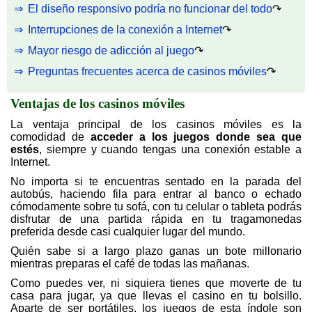
El diseño responsivo podría no funcionar del todo
↷
Interrupciones de la conexión a Internet
↷
Mayor riesgo de adicción al juego
↷
Preguntas frecuentes acerca de casinos móviles
↷
Ventajas de los casinos móviles
La ventaja principal de los casinos móviles es la
comodidad de
acceder a los juegos donde sea que
estés
, siempre y cuando tengas una conexión estable a
Internet.
No importa si te encuentras sentado en la parada del
autobús, haciendo fila para entrar al banco o echado
cómodamente sobre tu sofá, con tu celular o tableta podrás
disfrutar de una partida rápida en tu tragamonedas
preferida desde casi cualquier lugar del mundo.
Quién sabe si a largo plazo ganas un bote millonario
mientras preparas el café de todas las mañanas.
Como puedes ver, ni siquiera tienes que moverte de tu
casa para jugar, ya que llevas el casino en tu bolsillo.
Aparte de ser portátiles, los juegos de esta índole son