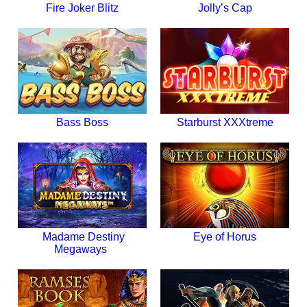
Fire Joker Blitz
Jolly’s Cap
Bass Boss
Starburst XXXtreme
Madame Destiny
Eye of Horus
Megaways