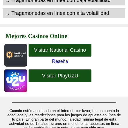
→ Tragamonedas en línea con baja volatilidad
→ Tragamonedas en línea con alta volatilidad
Mejores Casinos Online
Visitar National Casino
Reseña
Visitar PlayUZU
Cuando estés apostando en el Internet, por favor, ten en cuenta la
edad legal y las restricciones para los juegos de apuesta en línea de
tu país. En gran parte del mundo, la edad mínima legal de esta
actividad es de 18 años: si eres un menor, o las apuestas en línea
están prohibidas en tu país, cierra este sitio web.