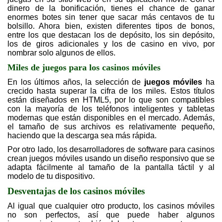
dinero de la bonificación, tienes el chance de ganar
enormes botes sin tener que sacar más centavos de tu
bolsillo. Ahora bien, existen diferentes tipos de bonos,
entre los que destacan los de depósito, los sin depósito,
los de giros adicionales y los de casino en vivo, por
nombrar solo algunos de ellos.
Miles de juegos para los casinos móviles
En los últimos años, la selección de
juegos móviles
ha
crecido hasta superar la cifra de los miles. Estos títulos
están diseñados en HTML5, por lo que son compatibles
con la mayoría de los teléfonos inteligentes y tabletas
modernas que están disponibles en el mercado. Además,
el tamaño de sus archivos es relativamente pequeño,
haciendo que la descarga sea más rápida.
Por otro lado, los desarrolladores de software para casinos
crean juegos móviles usando un diseño responsivo que se
adapta fácilmente al tamaño de la pantalla táctil y al
modelo de tu dispositivo.
Desventajas de los casinos móviles
Al igual que cualquier otro producto, los casinos móviles
no son perfectos, así que puede haber algunos