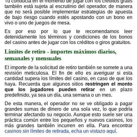
Tu conducta en el momento de jugar con los créditos gratis
también está sujeta al escrutinio del operador, de manera
que no será posible implementar estrategias de apuesta
de bajo riesgo cuando estés apostando con un bono en
vivo o uno de juegos de mesa.
Es por eso por lo que te recomendamos leer
detenidamente los términos y condiciones de los bonos
del casino antes de jugar con los créditos o giros gratuitos.
Límites de retiro - importes máximos diarios,
semanales y mensuales
El importe de la solicitud de retiro también se somete a una
revisión meticulosa. El fin de ello es averiguar si esta
cantidad supera los límites del casino, en caso de que los
haya. Recuerda que algunos sitios
restringen el monto
que los jugadores pueden retirar
en un plazo
predefinido, ya sea un día, una semana o un mes.
De esta manera, el operador no se ve obligado a pagar
grandes sumas de dinero de una sola vez, lo que podría
terminar afectando su negocio. Aunque esto suele ser una
práctica común entre los pequeños y nuevos casinos, los
más grandes también incurren en ella. Para encontrar
casinos sin límites de retirada, echa un vistazo aquí
.