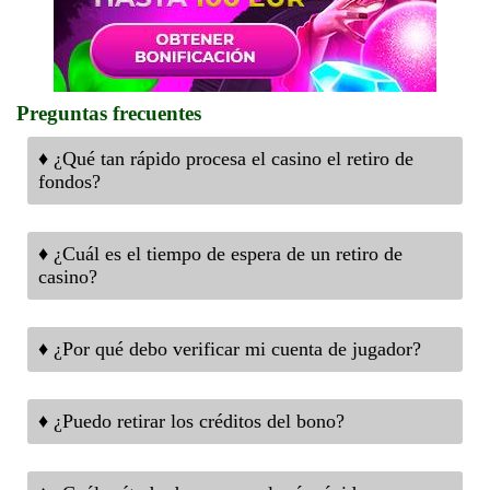
Preguntas frecuentes
♦ ¿Qué tan rápido procesa el casino el retiro de
fondos?
Por lo común, las políticas de pago del casino se
♦ ¿Cuál es el tiempo de espera de un retiro de
estipulan en los términos y condiciones de este. La
mayoría de los operadores proveen un plazo durante el
casino?
cual prometen revisar tu solicitud de retiro. Sin embargo,
existen algunos factores que pueden incidir en el
Algunos casinos fijan un tiempo predeterminado antes
tiempo que estos tardan para procesar la transacción.
♦ ¿Por qué debo verificar mi cuenta de jugador?
de procesar el retiro. Durante este intervalo, existe la
Entre tales elementos figuran la confirmación de la
posibilidad de que cambies de opinión, así que podrás
cuenta del jugador y la rotación de los bonos. Puedes
cancelar la solicitud y jugar con los fondos de nuevo si
aprender más sobre las retiradas de dinero, así como
La verificación de la cuenta del usuario es un requisito
así lo deseas. Hoy día, resulta casi imposible encontrar
hallar casinos en línea con retiros rápidos, aquí, en esta
♦ ¿Puedo retirar los créditos del bono?
impuesto al casino por los organismos reguladores
sitios con plazos de espera muy largos, puesto que los
página.
encargados de supervisar la industria de los juegos de
casinos ahora compiten por ofrecer un servicio de mejor
azar por internet. Su objetivo es prevenir el blanqueo de
calidad, lo cual incluye retiros más rápidos, algo que
Los créditos del bono no pueden cobrarse por sí
capitales, la financiación del terrorismo y el fraude.
todo jugador aficionado busca.