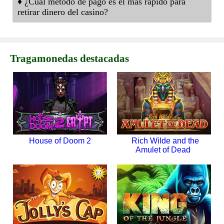
♦ ¿Cuál método de pago es el más rápido para
mismos: primero los debes convertir en dinero real
También protegen al operador de las estadas.
apostándolos en el casino una mínima cantidad de
retirar dinero del casino?
veces. Los términos de la bonificación, al igual que sus
requisitos de apuesta, pueden hallarse en la sección de
Por dicha, también existen muchas opciones de
términos y condiciones del sitio web del operador.
depósito y retiros rápidos, como, por ejemplo, Neteller,
Además, antes de procesar cualquier retiro, el casino
Skrill, Jeton y Astropay, por nombrar solo algunos.
revisará cómo usaste los créditos para así determinar si
Tragamonedas destacadas
violaste algún requisito. Recuerda, las apuestas de bajo
Ahora bien, la rapidez en el pago también depende del
y alto riesgo, por lo común, están prohibidas al jugar
tiempo que tarda el casino en procesar el retiro. En esta
con la bonificación.
Aprende más sobre las apuestas de
página podrás encontrar casinos con los tiempos de
bono aquí
.
procesamiento más veloces.
House of Doom 2
Rich Wilde and the
Amulet of Dead