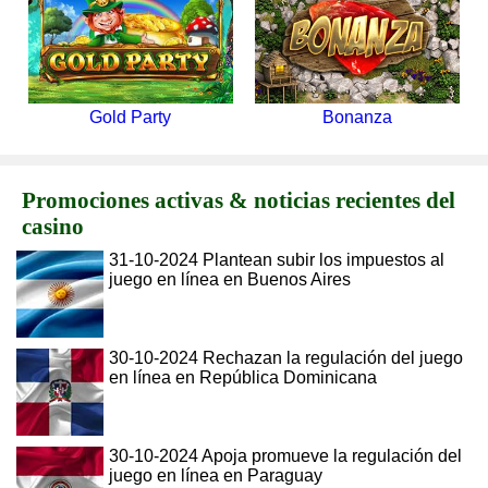
Gold Party
Bonanza
Promociones activas & noticias recientes del
casino
31-10-2024 Plantean subir los impuestos al
juego en línea en Buenos Aires
30-10-2024 Rechazan la regulación del juego
en línea en República Dominicana
30-10-2024 Apoja promueve la regulación del
juego en línea en Paraguay