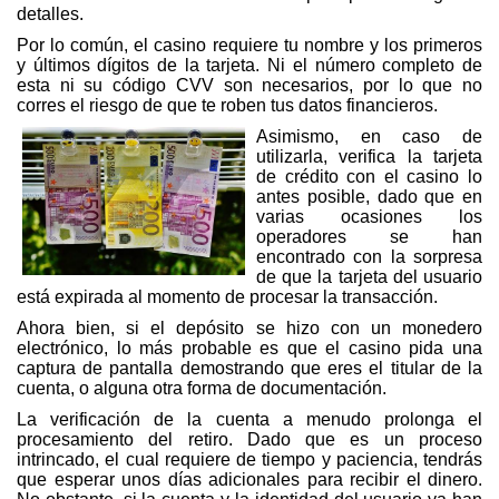
detalles.
Por lo común, el casino requiere tu nombre y los primeros
y últimos dígitos de la tarjeta. Ni el número completo de
esta ni su código CVV son necesarios, por lo que no
corres el riesgo de que te roben tus datos financieros.
Asimismo, en caso de
utilizarla, verifica la tarjeta
de crédito con el casino lo
antes posible, dado que en
varias ocasiones los
operadores se han
encontrado con la sorpresa
de que la tarjeta del usuario
está expirada al momento de procesar la transacción.
Ahora bien, si el depósito se hizo con un monedero
electrónico, lo más probable es que el casino pida una
captura de pantalla demostrando que eres el titular de la
cuenta, o alguna otra forma de documentación.
La verificación de la cuenta a menudo prolonga el
procesamiento del retiro. Dado que es un proceso
intrincado, el cual requiere de tiempo y paciencia, tendrás
que esperar unos días adicionales para recibir el dinero.