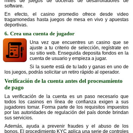
miles de juegos de docenas de desarrolladores de
software.
En efecto, el casino promedio ofrece desde video
tragamonedas hasta juegos de mesa en vivo y apuestas
deportivas.
6. Crea una cuenta de jugador
Una vez que encuentres un casino que se
ajuste a tu criterio de selección, regístrate en
su sitio web. Enseguida deposita fondos en la
cuenta de usuario y empieza a jugar.
Si la suerte está de tu lado y ganas en uno de
los juegos, podrás solicitar un retiro rápido al operador.
Verificación de la cuenta antes del procesamiento
de pago
La verificación de la cuenta es un paso necesario que
todos los casinos en línea de confianza exigen a sus
jugadores tomar. Forma parte de los requisitos impuestos
por las autoridades de regulación del país donde brindan
sus servicios.
Además, ayuda a prevenir fraudes y el abuso de los
bonos. El procedimiento KYC aplica una serie de controles