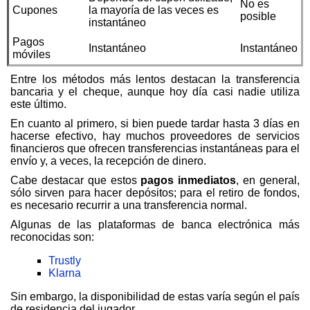
No es
Cupones
la mayoría de las veces es
posible
instantáneo
Pagos
Instantáneo
Instantáneo
móviles
Entre los métodos más lentos destacan la transferencia
bancaria y el cheque, aunque hoy día casi nadie utiliza
este último.
En cuanto al primero, si bien puede tardar hasta 3 días en
hacerse efectivo, hay muchos proveedores de servicios
financieros que ofrecen transferencias instantáneas para el
envío y, a veces, la recepción de dinero.
Cabe destacar que estos
pagos inmediatos
, en general,
sólo sirven para hacer depósitos; para el retiro de fondos,
es necesario recurrir a una transferencia normal.
Algunas de las plataformas de banca electrónica más
reconocidas son:
Trustly
Klarna
Sin embargo, la disponibilidad de estas varía según el país
de residencia del jugador.