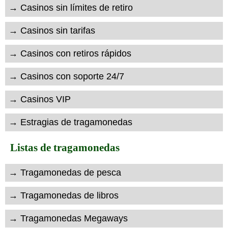
→ Casinos sin límites de retiro
→ Casinos sin tarifas
→ Casinos con retiros rápidos
→ Casinos con soporte 24/7
→ Casinos VIP
→ Estragias de tragamonedas
Listas de tragamonedas
→ Tragamonedas de pesca
→ Tragamonedas de libros
→ Tragamonedas Megaways