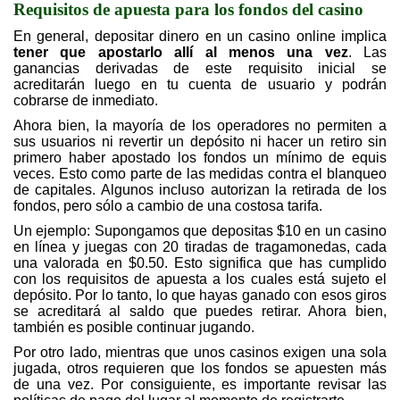
Requisitos de apuesta para los fondos del casino
En general, depositar dinero en un casino online implica
tener que apostarlo allí al menos una vez
. Las
ganancias derivadas de este requisito inicial se
acreditarán luego en tu cuenta de usuario y podrán
cobrarse de inmediato.
Ahora bien, la mayoría de los operadores no permiten a
sus usuarios ni revertir un depósito ni hacer un retiro sin
primero haber apostado los fondos un mínimo de equis
veces. Esto como parte de las medidas contra el blanqueo
de capitales. Algunos incluso autorizan la retirada de los
fondos, pero sólo a cambio de una costosa tarifa.
Un ejemplo: Supongamos que depositas $10 en un casino
en línea y juegas con 20 tiradas de tragamonedas, cada
una valorada en $0.50. Esto significa que has cumplido
con los requisitos de apuesta a los cuales está sujeto el
depósito. Por lo tanto, lo que hayas ganado con esos giros
se acreditará al saldo que puedes retirar. Ahora bien,
también es posible continuar jugando.
Por otro lado, mientras que unos casinos exigen una sola
jugada, otros requieren que los fondos se apuesten más
de una vez. Por consiguiente, es importante revisar las