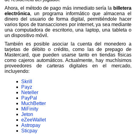
Ahora, el método de pago más inmediato sería la
billetera
electrónica
, un programa informático que almacena el
dinero del usuario de forma digital, permitiéndole hacer
varios tipos de transacciones por internet, ya sea mediante
una computadora de escritorio, una laptop, una tableta o
un dispositivo móvil.
También es posible asociar la cuenta del monedero a
tarjetas de débito o crédito, como las de prepago de
Mastercard, que pueden usarse tanto en tiendas físicas
como cajeros automáticos. Actualmente, hay muchísimos
proveedores de carteras digitales en el mercado,
incluyendo:
Skrill
Payz
Neteller
PayPal
MuchBetter
MiFinity
Jeton
eZeeWallet
Astropay
Sticpay