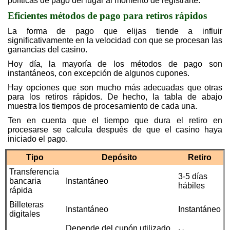
políticas de pago del lugar al momento de registrarte.
Eficientes métodos de pago para retiros rápidos
La forma de pago que elijas tiende a influir
significativamente en la velocidad con que se procesan las
ganancias del casino.
Hoy día, la mayoría de los métodos de pago son
instantáneos, con excepción de algunos cupones.
Hay opciones que son mucho más adecuadas que otras
para los retiros rápidos. De hecho, la tabla de abajo
muestra los tiempos de procesamiento de cada una.
Ten en cuenta que el tiempo que dura el retiro en
procesarse se calcula después de que el casino haya
iniciado el pago.
Tipo
Depósito
Retiro
Transferencia
3-5 días
bancaria
Instantáneo
hábiles
rápida
Billeteras
Instantáneo
Instantáneo
digitales
Depende del cupón utilizado,