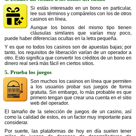
Si estás interesado en un bono en particular,
lee sus términos y compárelos con los de otros
casinos en línea.
Aunque los bonos del mismo tipo tienen
cláusulas similares que varían muy poco,
puede haber diferencias ocultas en la letra pequeña.
Y es que no todos los casinos son de apuestas bajas; por
tanto, los requisitos de liberación varían de un operador a
otro. Esto significa que convertir los créditos de un bono en
dinero real será más fácil en ciertos sitios.
5. Prueba los juegos
Son muchos los casinos en línea que permiten
a los usuarios probar sus juegos de forma
gratuita. Sin embargo, lo más probable es que
primero tengan que crear una cuenta en el sitio
web del operador.
El tamaño de la selección de juegos de un casino, así
como la calidad de estos, es un factor muy importante para
considerar.
Por suerte, las plataformas de hoy en día suelen tener