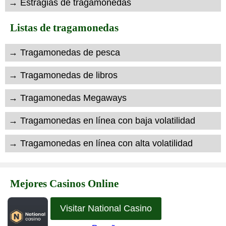
→ Estragias de tragamonedas
Listas de tragamonedas
→ Tragamonedas de pesca
→ Tragamonedas de libros
→ Tragamonedas Megaways
→ Tragamonedas en línea con baja volatilidad
→ Tragamonedas en línea con alta volatilidad
Mejores Casinos Online
Visitar National Casino