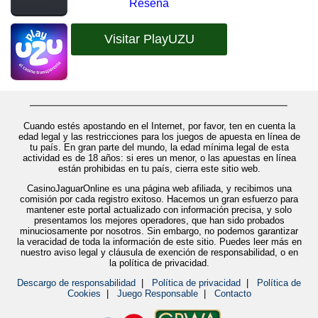
Reseña
Visitar PlayUZU
Cuando estés apostando en el Internet, por favor, ten en cuenta la
edad legal y las restricciones para los juegos de apuesta en línea de
tu país. En gran parte del mundo, la edad mínima legal de esta
actividad es de 18 años: si eres un menor, o las apuestas en línea
están prohibidas en tu país, cierra este sitio web.
CasinoJaguarOnline es una página web afiliada, y recibimos una
comisión por cada registro exitoso. Hacemos un gran esfuerzo para
mantener este portal actualizado con información precisa, y solo
presentamos los mejores operadores, que han sido probados
minuciosamente por nosotros. Sin embargo, no podemos garantizar
la veracidad de toda la información de este sitio. Puedes leer más en
nuestro aviso legal y cláusula de exención de responsabilidad, o en
la política de privacidad.
Descargo de responsabilidad
|
Política de privacidad
|
Política de
Cookies
|
Juego Responsable
|
Contacto