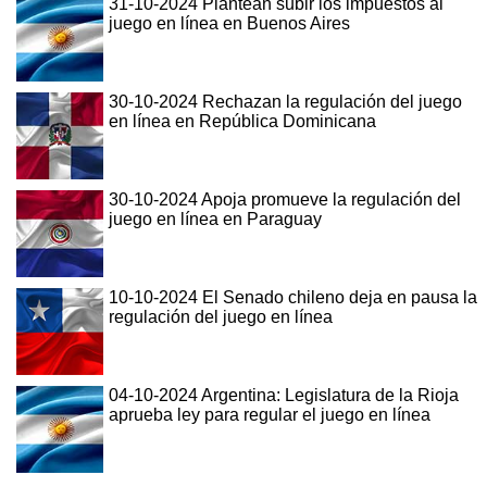
31-10-2024 Plantean subir los impuestos al
juego en línea en Buenos Aires
30-10-2024 Rechazan la regulación del juego
en línea en República Dominicana
30-10-2024 Apoja promueve la regulación del
juego en línea en Paraguay
10-10-2024 El Senado chileno deja en pausa la
regulación del juego en línea
04-10-2024 Argentina: Legislatura de la Rioja
aprueba ley para regular el juego en línea