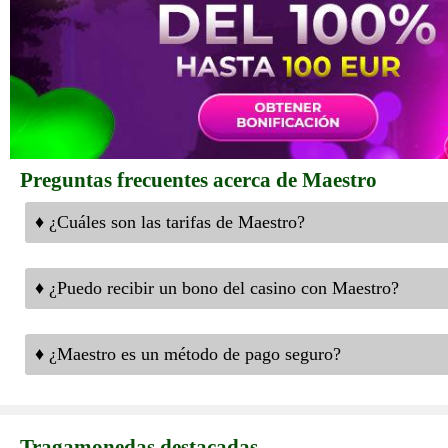
Preguntas frecuentes acerca de Maestro
♦ ¿Cuáles son las tarifas de Maestro?
El uso de la tarjeta Maestro está sujeto a comisiones, pe
♦ ¿Puedo recibir un bono del casino con Maestro?
tarifas a los depósitos, los bancos son otra historia. Depen
tipo de cuenta del destinatario, tu banco puede aplicar carg
Los bancos no cobran comisiones por la tarjeta en sí, sin
Si eres un nuevo jugador y resides en uno de los países i
♦ ¿Maestro es un método de pago seguro?
automático o por hacer una conversión monetaria.
Para s
será posible reclamarlos haciendo un depósito con la tarjet
leer las directrices sobre las tarifas de tu cuenta bancaria y 
De todas formas, lee los términos del operador para enter
bono, tales como sus requisitos de apuesta, la ponderación d
Sí, la tarjeta de débito Maestro es un método de pago se
fácilmente puede extraviarse o, incluso, te la pueden robar.
Tragamonedas destacadas