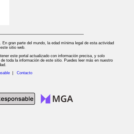
s. En gran parte del mundo, la edad mínima legal de esta actividad
este sitio web.
ner este portal actualizado con información precisa, y solo
e toda la información de este sitio. Puedes leer más en nuestro
dad.
sable
|
Contacto