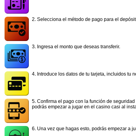
2. Selecciona el método de pago para el depósit
3. Ingresa el monto que deseas transferir.
4. Introduce los datos de tu tarjeta, incluidos t
5. Confirma el pago con la función de seguridad
podrás empezar a jugar en el casino casi al inst
6. Una vez que hagas esto, podrás empezar a juga