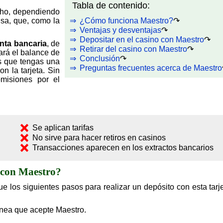
Tabla de contenido:
echo, dependiendo
isa, que, como la
¿Cómo funciona Maestro?
↷
Ventajas y desventajas
↷
Depositar en el casino con Maestro
↷
nta bancaria
, de
Retirar del casino con Maestro
↷
ará el balance de
Conclusión
↷
os que tengas una
Preguntas frecuentes acerca de Maestro
n la tarjeta. Sin
misiones por el
Se aplican tarifas
No sirve para hacer retiros en casinos
Transacciones aparecen en los extractos bancarios
 con Maestro?
e los siguientes pasos para realizar un depósito con esta tarj
ínea que acepte Maestro.