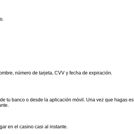
o.
u nombre, número de tarjeta, CVV y fecha de expiración.
 de tu banco o desde la aplicación móvil. Una vez que hagas es
ante.
r en el casino casi al instante.