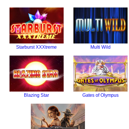
uando pagas en línea, siempre tendrás que asegurarte de que l
nformación podría ser interceptada por terceros no autorizados
cate inmediatamente con el emisor de la misma para que te l
Starburst XXXtreme
Multi Wild
Blazing Star
Gates of Olympus