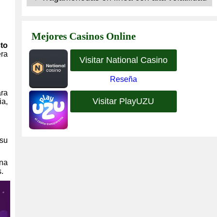
Mejores Casinos Online
cto
era
Visitar National Casino
Reseña
ara
Visitar PlayUZU
ia,
 su
una
.