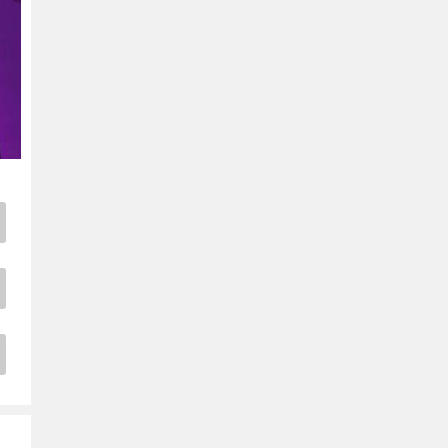
r
l
o
s
e
l
,