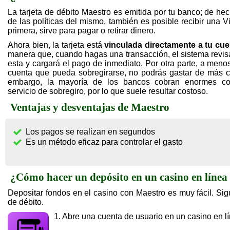
La tarjeta de débito Maestro es emitida por tu banco; de h
de las políticas del mismo, también es posible recibir una V
primera, sirve para pagar o retirar dinero.
Ahora bien, la tarjeta está
vinculada directamente a tu cue
manera que, cuando hagas una transacción, el sistema revis
esta y cargará el pago de inmediato. Por otra parte, a men
cuenta que pueda sobregirarse, no podrás gastar de más co
embargo, la mayoría de los bancos cobran enormes co
servicio de sobregiro, por lo que suele resultar costoso.
Ventajas y desventajas de Maestro
Los pagos se realizan en segundos
Es un método eficaz para controlar el gasto
¿Cómo hacer un depósito en un casino en línea
Depositar fondos en el casino con Maestro es muy fácil. Sigu
de débito.
1. Abre una cuenta de usuario en un casino en l