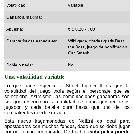
Volatilidad:
variable
Ganancia máxima:
Apuesta:
€/$ 0,20 - 700
Características especiales:
Wild gage, tiradas gratis Beat
the Boss, juego de bonificación
Car Smash
Doble o nada:
No
Una volatilidad variable
Lo que hace especial a Street Fighter II es que la
volatilidad del juego varía según el personaje que se
seleccione. Asimismo, las combinaciones ganadoras son
las que determinan la cantidad de daño que recibe el
jugador, y cada batalla dura hasta que uno de los
combatientes quede sin vida.
Esta nueva tragamonedas de NetEnt es ideal para
apostadores con muchos fondos, dado que se debe jugar
por un tiempo prolongado. De hecho,
cada pelea puede