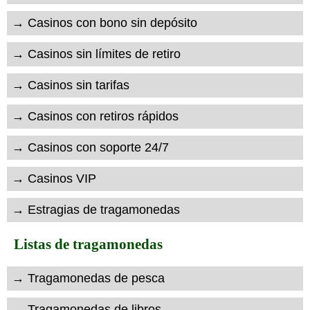
→ Casinos con bono sin depósito
→ Casinos sin límites de retiro
→ Casinos sin tarifas
→ Casinos con retiros rápidos
→ Casinos con soporte 24/7
→ Casinos VIP
→ Estragias de tragamonedas
Listas de tragamonedas
→ Tragamonedas de pesca
→ Tragamonedas de libros