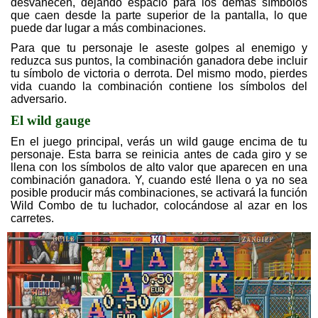
desvanecen, dejando espacio para los demás símbolos
que caen desde la parte superior de la pantalla, lo que
puede dar lugar a más combinaciones.
Para que tu personaje le aseste golpes al enemigo y
reduzca sus puntos, la combinación ganadora debe incluir
tu símbolo de victoria o derrota. Del mismo modo, pierdes
vida cuando la combinación contiene los símbolos del
adversario.
El wild gauge
En el juego principal, verás un wild gauge encima de tu
personaje. Esta barra se reinicia antes de cada giro y se
llena con los símbolos de alto valor que aparecen en una
combinación ganadora. Y, cuando esté llena o ya no sea
posible producir más combinaciones, se activará la función
Wild Combo de tu luchador, colocándose al azar en los
carretes.