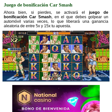
Juego de bonificación Car Smash
Ahora bien, si pierdes, se activará el
juego de
bonificación Car Smash
, en el que debes golpear un
automóvil varias veces, lo que liberará una ganancia
aleatoria de entre 5x y 15x tu apuesta.