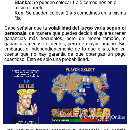
Blanka
: Se pueden colocar 1 a 5 comodines en el
mismo carrete
Ken
: Se pueden colocar 1 a 5 comodines en la misma
fila
Cabe señalar que la
volatilidad del juego varía según el
personaje
, de manera que puedes decidir si quieres tener
ganancias más frecuentes, pero de menor tamaño, o
ganancias menos frecuentes, pero de mayor tamaño. Sin
embargo, e independientemente de lo que elijas, ten en
cuenta que no hay garantía de que obtengas un pago
cuantioso. Esto es sólo una probabilidad.