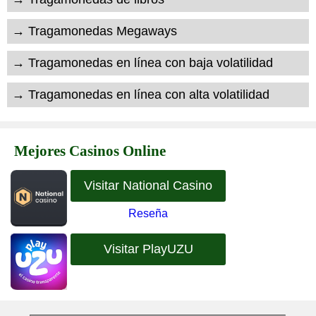
→ Tragamonedas Megaways
→ Tragamonedas en línea con baja volatilidad
→ Tragamonedas en línea con alta volatilidad
Mejores Casinos Online
Visitar National Casino
Reseña
Visitar PlayUZU