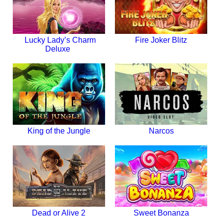
Lucky Lady’s Charm
Fire Joker Blitz
Deluxe
King of the Jungle
Narcos
Dead or Alive 2
Sweet Bonanza