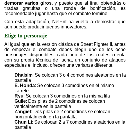
demorar varios giros
, y puesto que al final obtendrás o
tiradas gratuitas o una ronda de bonificación, es
recomendable jugar hasta que el combate termine.
Con esta adaptación, NetEnt ha vuelto a demostrar que
aún puede producir juegos innovadores.
Elige tu personaje
Al igual que en la versión clásica de Street Fighter II, antes
de empezar el combate debes elegir uno de los ocho
personajes disponibles, cada uno de los cuales cuenta
con su propia técnica de lucha, un conjunto de ataques
especiales e, incluso, ofrecen una varianza diferente.
Dhalsim
: Se colocan 3 o 4 comodines aleatorios en la
pantalla
E. Honda
: Se colocan 3 comodines en el mismo
carrete
Ryu
: Se colocan 3 comodines en la misma fila
Guile
: Dos pilas de 2 comodines se colocan
verticalmente en la pantalla
Zangief
: Dos pilas de 2 comodines se colocan
horizontalmente en la pantalla
Chun Li
: Se colocan 2 a 7 comodines aleatorios en la
pantalla