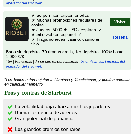
operador del sitio web
★ Se permiten criptomonedas
★ Muchas promociones regulares de
Visitar
casino
★ Juegos: 5000 ★ USD aceptado: ✓
★ Sitio web en español: ✓
Reseña
★ Tragamonedas, casino, casino en
vivo
Bono sin depósito: 70 tiradas gratis, 1er depósito: 100% hasta
1,000 €/$
18+ | Publicidad | Jugar con responsabilidad |
Se aplican los términos del
operador del sitio web
*Los bonos están sujetos a Términos y Condiciones, y pueden cambiar
en cualquier momento.
Pros y contras de Starburst
La volatilidad baja atrae a muchos jugadores
Buena frecuencia de aciertos
Gran potencial de ganancia
Los grandes premios son raros