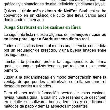
gráficos y animaciones de alta definición y brillantes joyas.
Quizás el
título más exitoso de NetEnt
, Starburst se ha
convertido en un clásico de culto que lleva varios años
dominando el mercado.
Juega Starburst en los casinos en línea
La siguiente lista muestra algunos de los
mejores casinos
en línea para jugar a Starburst con dinero real.
Todos estos sitios tienen al menos una licencia, concedida
por un regulador de prestigio, y una buena imagen entre
los jugadores.
También te permiten probar la tragamonedas de forma
gratuita, aunque quizás tengas que registrar una cuenta
primero.
Jugar a la tragamonedas en modo demostración tiene la
ventaja de que puedes familiarízate con ella sin correr el
riesgo de perder tus fondos.
Para obtener más información acerca de estos casinos,
revisa nuestra guía, la cual incluye reseñas que describen
en detalle su software, bonos, términos y condiciones,
métodos de pago y demás aspectos importantes.