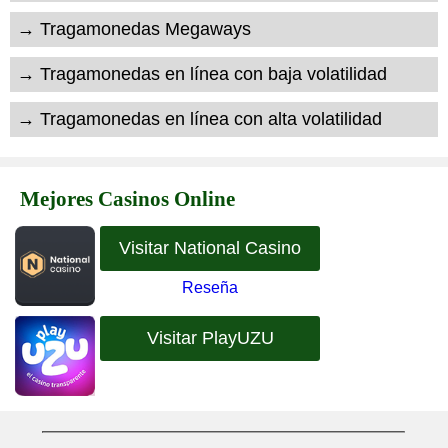
→ Tragamonedas Megaways
→ Tragamonedas en línea con baja volatilidad
→ Tragamonedas en línea con alta volatilidad
Mejores Casinos Online
Visitar National Casino
Reseña
Visitar PlayUZU