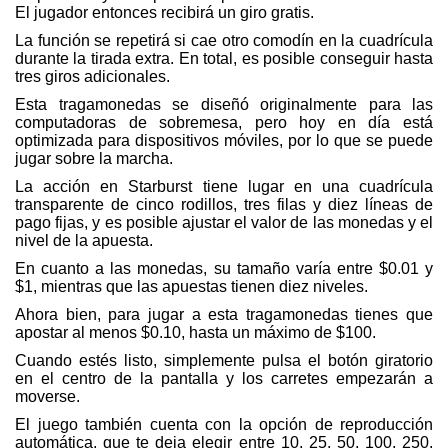
El jugador entonces recibirá un giro gratis.
La función se repetirá si cae otro comodín en la cuadrícula
durante la tirada extra. En total, es posible conseguir hasta
tres giros adicionales.
Esta tragamonedas se diseñó originalmente para las
computadoras de sobremesa, pero hoy en día está
optimizada para dispositivos móviles, por lo que se puede
jugar sobre la marcha.
La acción en Starburst tiene lugar en una cuadrícula
transparente de cinco rodillos, tres filas y diez líneas de
pago fijas, y es posible ajustar el valor de las monedas y el
nivel de la apuesta.
En cuanto a las monedas, su tamaño varía entre $0.01 y
$1, mientras que las apuestas tienen diez niveles.
Ahora bien, para jugar a esta tragamonedas tienes que
apostar al menos $0.10, hasta un máximo de $100.
Cuando estés listo, simplemente pulsa el botón giratorio
en el centro de la pantalla y los carretes empezarán a
moverse.
El juego también cuenta con la opción de reproducción
automática, que te deja elegir entre 10, 25, 50, 100, 250,