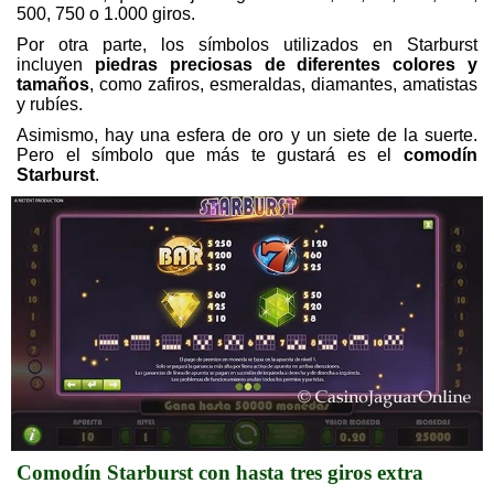
500, 750 o 1.000 giros.
Por otra parte, los símbolos utilizados en Starburst
incluyen
piedras preciosas de diferentes colores y
tamaños
, como zafiros, esmeraldas, diamantes, amatistas
y rubíes.
Asimismo, hay una esfera de oro y un siete de la suerte.
Pero el símbolo que más te gustará es el
comodín
Starburst
.
Comodín Starburst con hasta tres giros extra