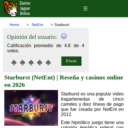
Home
NetEnt
Starburst
Opinión del usuario:
Calificación promedio de 4.8 de 4
votos.
Starburst (NetEnt) | Reseña y casinos online
en 2026
Starburst es una popular video
tragamonedas de cinco
carretes y diez líneas de pago
que fue creada por NetEnt en
2012.
Este hipnótico juego tiene una
colorida temática sideral con