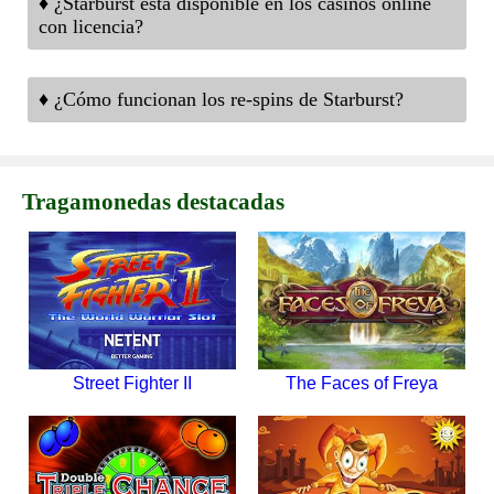
♦ ¿Starburst está disponible en los casinos online
Starburst
y a otras tragamonedas de NetEnt con dinero
real.
con licencia?
Esta reseña, de hecho, incluye una lista de los mejores
sitios web de juegos de azar que ofrecen Starburst junto
Sí. Starburst está ampliamente disponible en los
con bonos de baja apuesta.
♦ ¿Cómo funcionan los re-spins de Starburst?
casinos en línea con licencia de juego.
La gran mayoría de estas plataformas aceptan
jugadores de muchos países diferentes, incluidos varios
Starburst es una tragamonedas en línea repleta de
latinoamericanos, como México, Costa Rica, Colombia,
acción. La repetición de tiradas se activa cuando
Perú, Chile y Argentina.
aparece un comodín Starburst en la pantalla, el cual se
Tragamonedas destacadas
expande hasta cubrir todo el carrete, otorgándole al
Échale un vistazo a este artículo para encontrar casinos
jugador un giro adicional.
en línea con Starburst y juégalo gratis, sin compromiso:
a lo mejor recibas algunos giros gratis y ganes un
Durante esta función pueden aparecer hasta tres
jugoso premio.
comodines en tres rodillos, lo que da lugar a un máximo
de tres repeticiones con la posibilidad de conseguir
ganancias de hasta 50.000 monedas en un solo giro.
Street Fighter II
The Faces of Freya