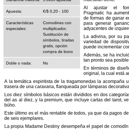
Al ajustar el form
Apuesta:
€/$ 0,20 - 100
Pragmatic ha aumen
de formas de ganar e
Características
Comodines con
para generar gananc
adyacentes de izquier
especiales:
multiplicador,
Sustitución de
La adivina, por su pa
símbolos, tiradas
variedad de disposit
gratis, opción
puede incrementar con 
compra de bono
Además, se ha inclui
tan pronto sea posible
Doble o nada:
No
En términos de diseño
original, la cual est
A la temática espiritista de la tragamonedas la acompaña u
trasera de una caravana, flanqueada por lámparas decorati
Los diez símbolos básicos están divididos en dos categoría
del as al diez, y la premium, que incluye cartas del tarot, 
búho.
Este último es el más rentable de todos, ya que da pagos de
de seis ejemplares.
La propia Madame Destiny desempeña el papel de comodín y 