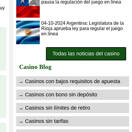
pausa la regulación del juego en línea
muy
04-10-2024 Argentina: Legislatura de la
Rioja aprueba ley para regular el juego
en línea
Todas las noticias del casino
Casino Blog
→ Casinos con bajos requisitos de apuesta
→ Casinos con bono sin depósito
→ Casinos sin límites de retiro
→ Casinos sin tarifas