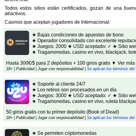
Todos estos sitios están certificados, gozan de una bu
atractivos.
Casinos que aceptan jugadores de Internacional:
★ Bajas condiciones de apuestas de bono
★ Operador consolidado con excelente reputaci
★ Juegos: 2000 ★ USD aceptado: ✓ ★ Sitio we
★ Tragamonedas, casino en vivo, blackjack, bote
Hasta 300€/$ para 2 depósitos + 100 giros gratis
▼ Ver más
18+ | Publicidad | Jugar con responsabilidad |
Se aplican los términos del 
★ Soporte al cliente 24/7
★ Los retiros son procesados en un día
★ Juegos: 3000 ★ USD aceptado: ✓ ★ Sitio we
★ Tragamonedas, casino en vivo, ruleta blackja
50 giros gratis con tu primer depósito (Book of Dead)
18+ | Publicidad | Jugar con responsabilidad |
Se aplican los términos del 
★ Se permiten criptomonedas