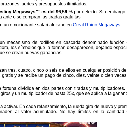
corazones fuertes y presupuestos ilimitados.
Destiny Megaways™ es del 96,56 %
por defecto. Sin embargo,
 ante o se compran las tiradas gratuitas.
en un emocionante safari africano en
Great Rhino Megaways
.
n mecanismo de rodillos en cascada denominado función 
dora, los símbolos que la forman desaparecen, dejando espac
 que se crean nuevas ganancias.
zan tres, cuatro, cinco o seis de ellos en cualquier posición de
 gratis y se recibe un pago de cinco, diez, veinte o cien veces
fortuna dividida en dos partes con tiradas y multiplicadores.
giros y un multiplicador de hasta 25x, que se aplica a la ganan
e a activar. En cada relanzamiento, la rueda gira de nuevo y pre
 añaden al valor acumulado. No hay límites en la cantidad