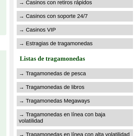
→ Casinos con retiros rápidos
→ Casinos con soporte 24/7
→ Casinos VIP
→ Estragias de tragamonedas
Listas de tragamonedas
→ Tragamonedas de pesca
→ Tragamonedas de libros
→ Tragamonedas Megaways
→ Tragamonedas en línea con baja
volatilidad
→ Tragamonedas en línea con alta volatilidad