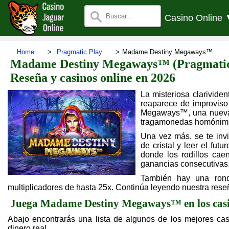
Casino Online
Home
Pragmatic Play
Madame Destiny Megaways™
Madame Destiny Megaways™ (Pragmatic 
Reseña y casinos online en 2026
La misteriosa clarivide
reaparece de improvis
Megaways™, una nueva 
tragamonedas homónim
Una vez más, se te invit
de cristal y leer el futu
donde los rodillos cae
ganancias consecutivas
También hay una rond
multiplicadores de hasta 25x. Continúa leyendo nuestra reseñ
Juega Madame Destiny Megaways™ en los casin
Abajo encontrarás una lista de algunos de los mejores ca
dinero real.