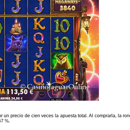
or un precio de cien veces la apuesta total. Al comprarla, la ro
67 %.