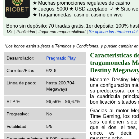
★ Muchas promociones regulares de casino
★ Juegos: 5000 ★ USD aceptado: ✓ ★ Sitio we
★ Tragamonedas, casino, casino en vivo
Bono sin depósito: 70 tiradas gratis, 1er depósito: 100% has
18+ | Publicidad | Jugar con responsabilidad |
Se aplican los términos del 
*Los bonos están sujetos a Términos y Condiciones, y pueden cambiar en
Características de
Desarrollador:
Pragmatic Play
tragamonedas 
Destiny Megawa
Carretes/Filas:
6/2-8
Madame Destiny Me
Línea de pago:
hasta 200.704
una configuración má
Megaways
su predecesora, con s
la cuadrícula princi
RTP %
96,56% - 96,67%
bonificación situados
Gracias al motor M
Progresivo:
No
Time Gaming, los rodi
seis contienen siete 
Volatilidad:
5/5
que el dos, el tres,
cinco, es decir, l
muestran ocho.
Ganancia máxima:
5.000x apuesta