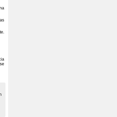
ina
tas
te.
cia
 se
n