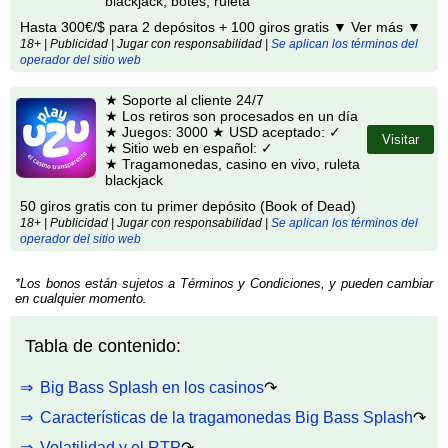
blackjack, botes, ruleta
Hasta 300€/$ para 2 depósitos + 100 giros gratis
▼ Ver más ▼
18+ | Publicidad | Jugar con responsabilidad |
Se aplican los términos del
operador del sitio web
★ Soporte al cliente 24/7
★ Los retiros son procesados en un día
★ Juegos: 3000 ★ USD aceptado: ✓
Visitar
★ Sitio web en español: ✓
★ Tragamonedas, casino en vivo, ruleta
blackjack
50 giros gratis con tu primer depósito (Book of Dead)
18+ | Publicidad | Jugar con responsabilidad |
Se aplican los términos del
operador del sitio web
*Los bonos están sujetos a Términos y Condiciones, y pueden cambiar
en cualquier momento.
Tabla de contenido:
Big Bass Splash en los casinos
↷
Características de la tragamonedas Big Bass Splash
↷
Volatilidad y el RTP
↷