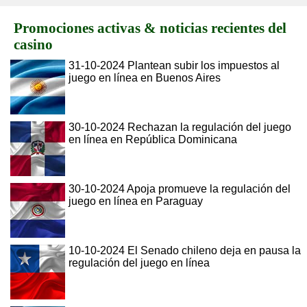
Promociones activas & noticias recientes del
casino
31-10-2024 Plantean subir los impuestos al
juego en línea en Buenos Aires
30-10-2024 Rechazan la regulación del juego
en línea en República Dominicana
30-10-2024 Apoja promueve la regulación del
juego en línea en Paraguay
10-10-2024 El Senado chileno deja en pausa la
regulación del juego en línea