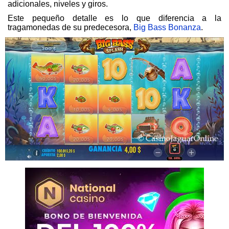
adicionales, niveles y giros.
Este pequeño detalle es lo que diferencia a la
tragamonedas de su predecesora,
Big Bass Bonanza
.