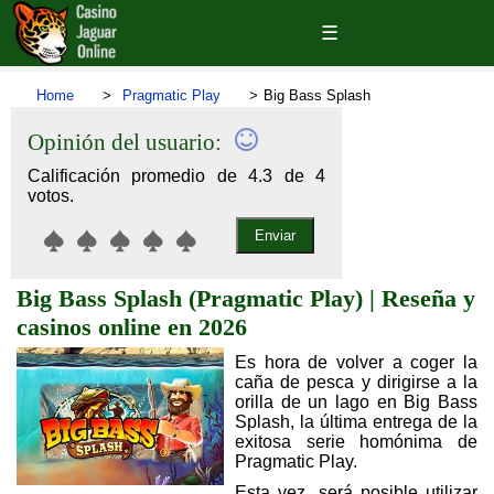
Home
Pragmatic Play
Big Bass Splash
Opinión del usuario:
Calificación promedio de 4.3 de 4
votos.
Big Bass Splash (Pragmatic Play) | Reseña y
casinos online en 2026
Es hora de volver a coger la
caña de pesca y dirigirse a la
orilla de un lago en Big Bass
Splash, la última entrega de la
exitosa serie homónima de
Pragmatic Play.
Esta vez, será posible utilizar