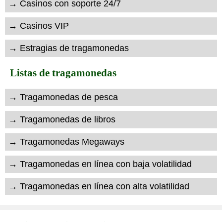
→ Casinos con soporte 24/7
→ Casinos VIP
→ Estragias de tragamonedas
Listas de tragamonedas
→ Tragamonedas de pesca
→ Tragamonedas de libros
→ Tragamonedas Megaways
→ Tragamonedas en línea con baja volatilidad
→ Tragamonedas en línea con alta volatilidad