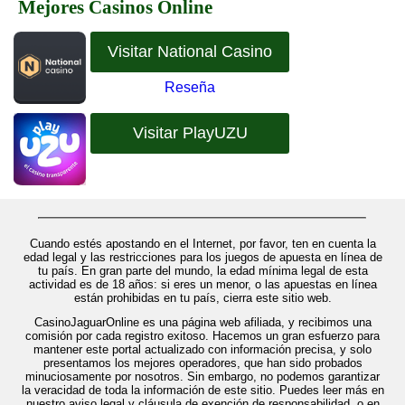
Mejores Casinos Online
Visitar National Casino
Reseña
Visitar PlayUZU
Cuando estés apostando en el Internet, por favor, ten en cuenta la
edad legal y las restricciones para los juegos de apuesta en línea de
tu país. En gran parte del mundo, la edad mínima legal de esta
actividad es de 18 años: si eres un menor, o las apuestas en línea
están prohibidas en tu país, cierra este sitio web.
CasinoJaguarOnline es una página web afiliada, y recibimos una
comisión por cada registro exitoso. Hacemos un gran esfuerzo para
mantener este portal actualizado con información precisa, y solo
presentamos los mejores operadores, que han sido probados
minuciosamente por nosotros. Sin embargo, no podemos garantizar
la veracidad de toda la información de este sitio. Puedes leer más en
nuestro aviso legal y cláusula de exención de responsabilidad, o en