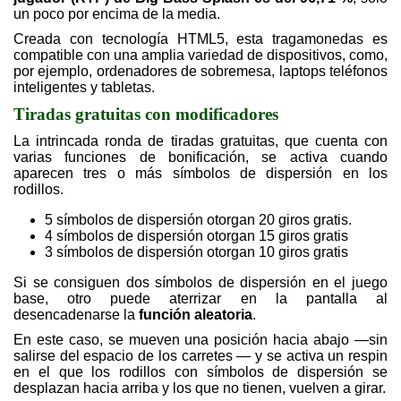
un poco por encima de la media.
Creada con tecnología HTML5, esta tragamonedas es
compatible con una amplia variedad de dispositivos, como,
por ejemplo, ordenadores de sobremesa, laptops teléfonos
inteligentes y tabletas.
Tiradas gratuitas con modificadores
La intrincada ronda de tiradas gratuitas, que cuenta con
varias funciones de bonificación, se activa cuando
aparecen tres o más símbolos de dispersión en los
rodillos.
5 símbolos de dispersión otorgan 20 giros gratis.
4 símbolos de dispersión otorgan 15 giros gratis
3 símbolos de dispersión otorgan 10 giros gratis
Si se consiguen dos símbolos de dispersión en el juego
base, otro puede aterrizar en la pantalla al
desencadenarse la
función aleatoria
.
En este caso, se mueven una posición hacia abajo —sin
salirse del espacio de los carretes — y se activa un respin
en el que los rodillos con símbolos de dispersión se
desplazan hacia arriba y los que no tienen, vuelven a girar.