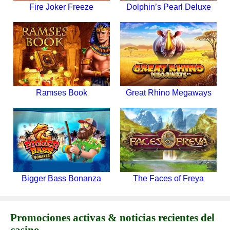
Fire Joker Freeze
Dolphin’s Pearl Deluxe
Ramses Book
Great Rhino Megaways
Bigger Bass Bonanza
The Faces of Freya
Promociones activas & noticias recientes del
casino