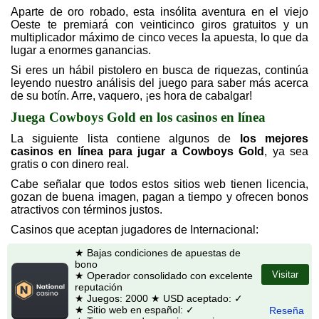
Aparte de oro robado, esta insólita aventura en el viejo
Oeste te premiará con veinticinco giros gratuitos y un
multiplicador máximo de cinco veces la apuesta, lo que da
lugar a enormes ganancias.
Si eres un hábil pistolero en busca de riquezas, continúa
leyendo nuestro análisis del juego para saber más acerca
de su botín. Arre, vaquero, ¡es hora de cabalgar!
Juega Cowboys Gold en los casinos en línea
La siguiente lista contiene algunos de
los mejores
casinos en línea para jugar a Cowboys Gold
, ya sea
gratis o con dinero real.
Cabe señalar que todos estos sitios web tienen licencia,
gozan de buena imagen, pagan a tiempo y ofrecen bonos
atractivos con términos justos.
Casinos que aceptan jugadores de Internacional:
★ Bajas condiciones de apuestas de
bono
Visitar
★ Operador consolidado con excelente
reputación
★ Juegos: 2000 ★ USD aceptado: ✓
★ Sitio web en español: ✓
Reseña