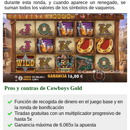
durante esta ronda, y cuando aparece un renegado, se
suman todos los valores de los símbolos de vaqueros.
Pros y contras de Cowboys Gold
Función de recogida de dinero en el juego base y en
la ronda de bonificación
Tiradas gratuitas con un multiplicador progresivo de
hasta 5x
Ganancia máxima de 6.065x la apuesta