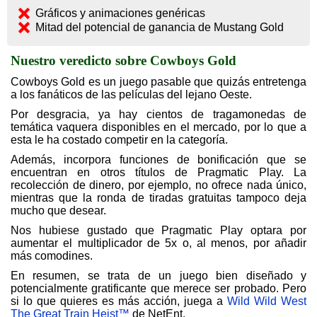
Gráficos y animaciones genéricas
Mitad del potencial de ganancia de Mustang Gold
Nuestro veredicto sobre Cowboys Gold
Cowboys Gold es un juego pasable que quizás entretenga
a los fanáticos de las películas del lejano Oeste.
Por desgracia, ya hay cientos de tragamonedas de
temática vaquera disponibles en el mercado, por lo que a
esta le ha costado competir en la categoría.
Además, incorpora funciones de bonificación que se
encuentran en otros títulos de Pragmatic Play. La
recolección de dinero, por ejemplo, no ofrece nada único,
mientras que la ronda de tiradas gratuitas tampoco deja
mucho que desear.
Nos hubiese gustado que Pragmatic Play optara por
aumentar el multiplicador de 5x o, al menos, por añadir
más comodines.
En resumen, se trata de un juego bien diseñado y
potencialmente gratificante que merece ser probado. Pero
si lo que quieres es más acción, juega a
Wild Wild West
The Great Train Heist™
de NetEnt.