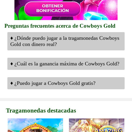
Preguntas frecuentes acerca de Cowboys Gold
♦ ¿Dónde puedo jugar a la tragamonedas Cowboys
Gold con dinero real?
Puedes
jugar a Cowboys Gold por dinero real
en varios
♦ ¿Cuál es la ganancia máxima de Cowboys Gold?
casinos en línea de confianza, algunos de los cuales
enumeramos aquí.
Lo máximo que puedes ganar por tirada es 750x la
♦ ¿Puedo jugar a Cowboys Gold gratis?
apuesta total. Sin embargo, la función de recogida de
dinero puede conducir a ganancias de hasta 6.065x
cuando se juega con los giros gratis.
Sí, una gran parte de los operadores que ofrecen esta
tragamonedas te permiten probarla gratis en modo
demostración.
Tragamonedas destacadas