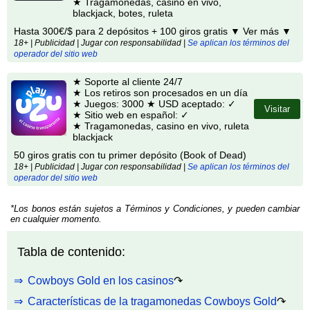
★ Tragamonedas, casino en vivo,
blackjack, botes, ruleta
Hasta 300€/$ para 2 depósitos + 100 giros gratis
▼ Ver más ▼
18+ | Publicidad | Jugar con responsabilidad |
Se aplican los términos del
operador del sitio web
★ Soporte al cliente 24/7
★ Los retiros son procesados en un día
★ Juegos: 3000 ★ USD aceptado: ✓
Visitar
★ Sitio web en español: ✓
★ Tragamonedas, casino en vivo, ruleta
blackjack
50 giros gratis con tu primer depósito (Book of Dead)
18+ | Publicidad | Jugar con responsabilidad |
Se aplican los términos del
operador del sitio web
*Los bonos están sujetos a Términos y Condiciones, y pueden cambiar
en cualquier momento.
Tabla de contenido:
Cowboys Gold en los casinos
↷
Características de la tragamonedas Cowboys Gold
↷