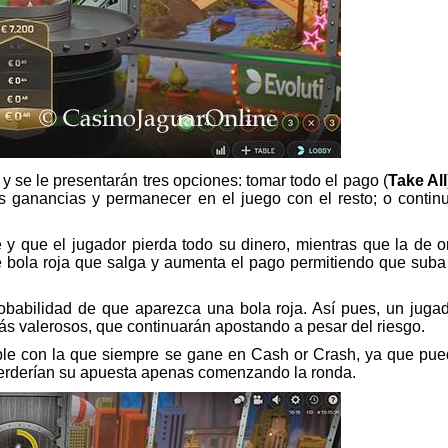
 y se le presentarán tres opciones: tomar todo el pago (
Take All
las ganancias y permanecer en el juego con el resto; o contin
le y que el jugador pierda todo su dinero, mientras que la de o
e bola roja que salga y aumenta el pago permitiendo que suba
obabilidad de que aparezca una bola roja. Así pues, un juga
más valerosos, que continuarán apostando a pesar del riesgo.
lible con la que siempre se gane en Cash or Crash, ya que pu
e perderían su apuesta apenas comenzando la ronda.