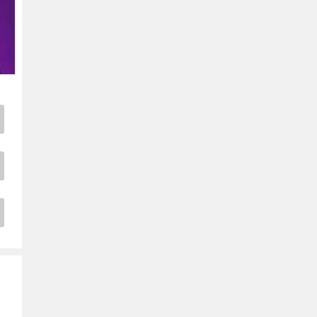
a
e
s
e
a
e
,
a
a