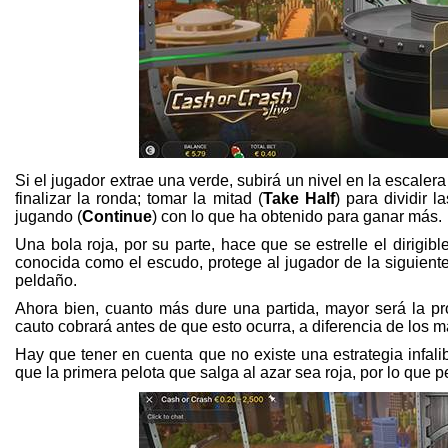
Si el jugador extrae una verde, subirá un nivel en la escalera
finalizar la ronda; tomar la mitad (
Take Half
) para dividir 
jugando (
Continue
) con lo que ha obtenido para ganar más.
Una bola roja, por su parte, hace que se estrelle el dirigib
conocida como el escudo, protege al jugador de la siguient
peldaño.
Ahora bien, cuanto más dure una partida, mayor será la pr
cauto cobrará antes de que esto ocurra, a diferencia de los 
Hay que tener en cuenta que no existe una estrategia infa
que la primera pelota que salga al azar sea roja, por lo qu