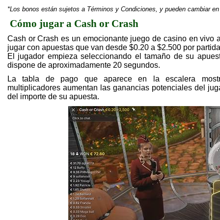
*Los bonos están sujetos a Términos y Condiciones, y pueden cambiar en
Cómo jugar a Cash or Crash
Cash or Crash es un emocionante juego de casino en vivo 
jugar con apuestas que van desde $0.20 a $2.500 por partida
El jugador empieza seleccionando el tamaño de su apuest
dispone de aproximadamente 20 segundos.
La tabla de pago que aparece en la escalera most
multiplicadores aumentan las ganancias potenciales del jug
del importe de su apuesta.