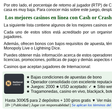
Por otro lado, el porcentaje de retorno al jugador (RTP) de 
casa es muy baja. Para conocer más sobre este juego, despl
Los mejores casinos en línea con Cash or Crash
La siguiente lista contiene algunos de los mejores casinos en
Cada uno de estos sitios está acreditado por un organism
jugadores.
Además, ofrecen bonos con bajos requisitos de apuesta, térm
Monopoly Live o Lightning Dice.
Puedes obtener más información acerca de estos operadores 
licencias, promociones, políticas de pago y demás aspectos 
Casinos que aceptan jugadores de Internacional:
★ Bajas condiciones de apuestas de bono
★ Operador consolidado con excelente reputaci
★ Juegos: 2000 ★ USD aceptado: ✓ ★ Sitio we
★ Tragamonedas, casino en vivo, blackjack, bote
Hasta 300€/$ para 2 depósitos + 100 giros gratis
▼ Ver más
18+ | Publicidad | Jugar con responsabilidad |
Se aplican los términos del 