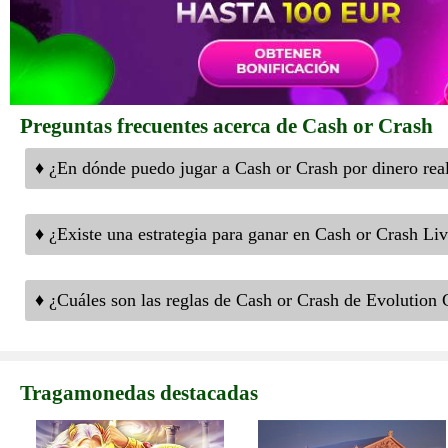
Preguntas frecuentes acerca de Cash or Crash
♦ ¿En dónde puedo jugar a Cash or Crash por dinero rea
En este artículo incluimos algunas recomendaciones de cas
♦ ¿Existe una estrategia para ganar en Cash or Crash Li
Y no te preocupes por las estafas, todas nuestras reco
imagen.
Cash or Crash es uno de los juegos de Evolution Gamin
Asimismo, ofrecen pagos rápidos, numerosos bonos con baj
♦ ¿Cuáles son las reglas de Cash or Crash de Evolution
juegue.
de tragamonedas de una amplia variedad de estudios.
No existe una estrategia a toda prueba que siempre garantic
una manera táctica que reduzca el riesgo.
Para jugar a Cash or Crash Live, primero tienes que establ
removerá las bolas que contiene y sacará una por una.
A medida que asciendas por la escalera, aumentará el pel
Tragamonedas destacadas
cuantas menos bolas verdes queden, más posibilidades hay
Las verdes te permiten subir un escalón y te ofrecen la opc
mientras que las rojas terminan el juego, y las doradas 
Así que, para disminuir el riesgo del juego, tendrás que co
tabla de pagos.
ronda.