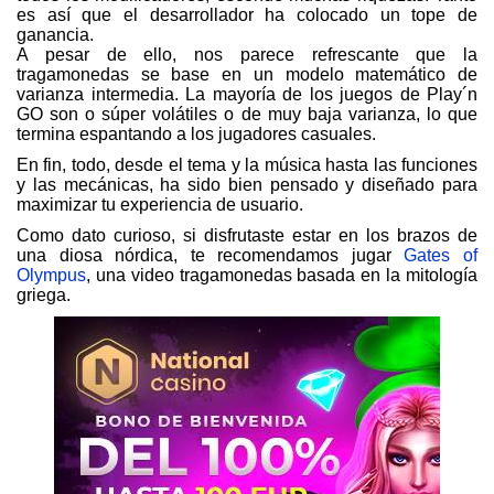
es así que el desarrollador ha colocado un tope de
ganancia.
A pesar de ello, nos parece refrescante que la
tragamonedas se base en un modelo matemático de
varianza intermedia. La mayoría de los juegos de Play´n
GO son o súper volátiles o de muy baja varianza, lo que
termina espantando a los jugadores casuales.
En fin, todo, desde el tema y la música hasta las funciones
y las mecánicas, ha sido bien pensado y diseñado para
maximizar tu experiencia de usuario.
Como dato curioso, si disfrutaste estar en los brazos de
una diosa nórdica, te recomendamos jugar
Gates of
Olympus
, una video tragamonedas basada en la mitología
griega.