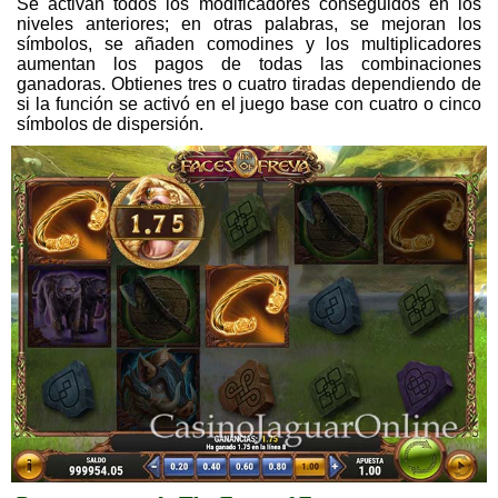
Se activan todos los modificadores conseguidos en los
niveles anteriores; en otras palabras, se mejoran los
símbolos, se añaden comodines y los multiplicadores
aumentan los pagos de todas las combinaciones
ganadoras. Obtienes tres o cuatro tiradas dependiendo de
si la función se activó en el juego base con cuatro o cinco
símbolos de dispersión.