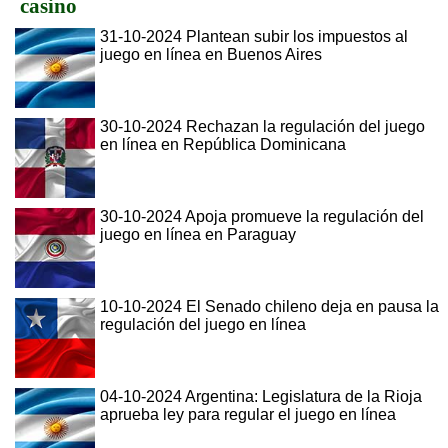
casino
31-10-2024 Plantean subir los impuestos al
juego en línea en Buenos Aires
30-10-2024 Rechazan la regulación del juego
en línea en República Dominicana
30-10-2024 Apoja promueve la regulación del
juego en línea en Paraguay
10-10-2024 El Senado chileno deja en pausa la
regulación del juego en línea
04-10-2024 Argentina: Legislatura de la Rioja
aprueba ley para regular el juego en línea