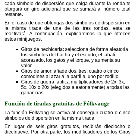
cada símbolo de dispersión que caiga durante la ronda te
otorgará un giro adicional que se sumará al número total
restante.
En el caso de que obtengas dos símbolos de dispersión en
la misma tirada de una de las tres rondas, esta se
reactivará. A continuación, explicaremos lo que ofrecen
estos minijuegos.
Giros de hechicería: selecciona de forma aleatoria
los símbolos del hacha y el escudo, el jabalí
acorazado, los gatos y el torque, y aumenta su
valor.
Giros de amor: añade dos, tres, cuatro o cinco
comodines al azar a la parrilla, uno por rodillo.
Giros de guerra: aplica multiplicadores de 2x, 3x,
5x, 10x o 20x (elegidos aleatoriamente) a todas las
ganancias.
Función de tiradas gratuitas de Fólkvangr
La función Folkvang se activa al conseguir cuatro o cinco
símbolos de dispersión en la misma tirada.
En lugar de seis giros gratuitos, recibirás dieciocho o
diecinueve. Por otra parte, los modificadores de los Giros