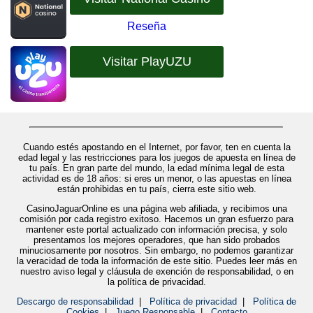
Reseña
Visitar PlayUZU
Cuando estés apostando en el Internet, por favor, ten en cuenta la
edad legal y las restricciones para los juegos de apuesta en línea de
tu país. En gran parte del mundo, la edad mínima legal de esta
actividad es de 18 años: si eres un menor, o las apuestas en línea
están prohibidas en tu país, cierra este sitio web.
CasinoJaguarOnline es una página web afiliada, y recibimos una
comisión por cada registro exitoso. Hacemos un gran esfuerzo para
mantener este portal actualizado con información precisa, y solo
presentamos los mejores operadores, que han sido probados
minuciosamente por nosotros. Sin embargo, no podemos garantizar
la veracidad de toda la información de este sitio. Puedes leer más en
nuestro aviso legal y cláusula de exención de responsabilidad, o en
la política de privacidad.
Descargo de responsabilidad
|
Política de privacidad
|
Política de
Cookies
|
Juego Responsable
|
Contacto