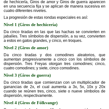
de hechicería, Giros de amor y Giros de guerra aparecen
en una secuencia fija y se aplican de manera sucesiva en
cuatro diferentes niveles.
La progresión de estas rondas especiales es así:
Nivel 1 (Giros de hechicería)
Da cinco tiradas en las que las hachas se convierten en
jabalíes. Tres símbolos de dispersión, a su vez, convierten
a estos en gatos grandes, y cinco, en troques.
Nivel 2 (Giros de amor)
Da cinco tiradas y dos comodines aleatorios, que
aumentan progresivamente a cinco con los símbolos de
dispersión. Tres Freyas otorgan tres comodines; cinco,
cuatro comodines; y siete, cinco comodines.
Nivel 3 (Giros de guerra)
Da cinco tiradas que comienzan con un multiplicador de
ganancias de 2x, el cual aumenta a 3x, 5x, 10x y 20x
cuando se reúnen tres, cinco, siete o nueve símbolos de
dispersión, respectivamente.
Nivel 4 (Giros de Fólkvangr)