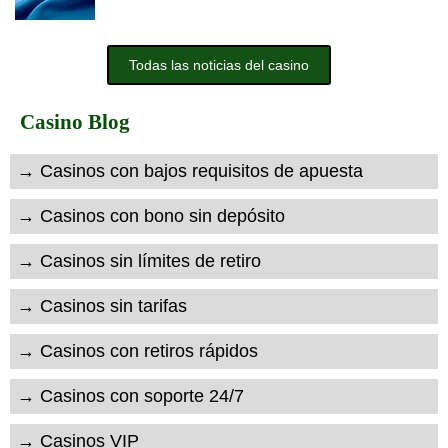
Todas las noticias del casino
Casino Blog
→ Casinos con bajos requisitos de apuesta
→ Casinos con bono sin depósito
→ Casinos sin límites de retiro
→ Casinos sin tarifas
→ Casinos con retiros rápidos
→ Casinos con soporte 24/7
→ Casinos VIP