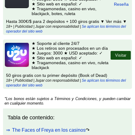
★ Sitio web en español: ✓
Reseña
★ Tragamonedas, casino en vivo,
blackjack, botes, ruleta
Hasta 300€/$ para 2 depósitos + 100 giros gratis
▼ Ver más ▼
18+ | Publicidad | Jugar con responsabilidad |
Se aplican los términos del
operador del sitio web
★ Soporte al cliente 24/7
★ Los retiros son procesados en un día
★ Juegos: 3000 ★ USD aceptado: ✓
Visitar
★ Sitio web en español: ✓
★ Tragamonedas, casino en vivo, ruleta
blackjack
50 giros gratis con tu primer depósito (Book of Dead)
18+ | Publicidad | Jugar con responsabilidad |
Se aplican los términos del
operador del sitio web
*Los bonos están sujetos a Términos y Condiciones, y pueden cambiar
en cualquier momento.
Tabla de contenido:
The Faces of Freya en los casinos
↷