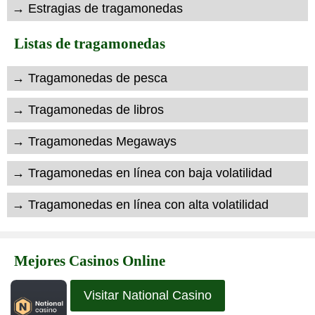
→ Estragias de tragamonedas
Listas de tragamonedas
→ Tragamonedas de pesca
→ Tragamonedas de libros
→ Tragamonedas Megaways
→ Tragamonedas en línea con baja volatilidad
→ Tragamonedas en línea con alta volatilidad
Mejores Casinos Online
Visitar National Casino