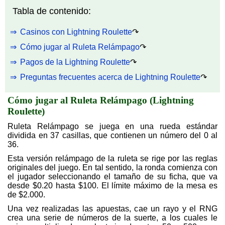
Tabla de contenido:
Casinos con Lightning Roulette
↷
Cómo jugar al Ruleta Relámpago
↷
Pagos de la Lightning Roulette
↷
Preguntas frecuentes acerca de Lightning Roulette
↷
Cómo jugar al Ruleta Relámpago (Lightning
Roulette)
Ruleta Relámpago se juega en una rueda estándar
dividida en 37 casillas, que contienen un número del 0 al
36.
Esta versión relámpago de la ruleta se rige por las reglas
originales del juego. En tal sentido, la ronda comienza con
el jugador seleccionando el tamaño de su ficha, que va
desde $0.20 hasta $100. El límite máximo de la mesa es
de $2.000.
Una vez realizadas las apuestas, cae un rayo y el RNG
crea una serie de números de la suerte, a los cuales le