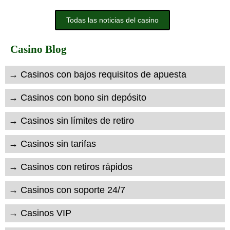
Todas las noticias del casino
Casino Blog
→ Casinos con bajos requisitos de apuesta
→ Casinos con bono sin depósito
→ Casinos sin límites de retiro
→ Casinos sin tarifas
→ Casinos con retiros rápidos
→ Casinos con soporte 24/7
→ Casinos VIP