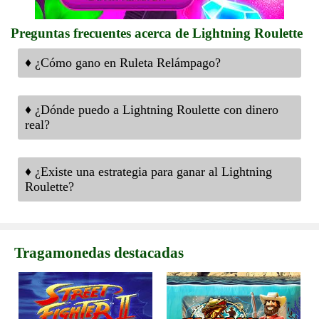
Preguntas frecuentes acerca de Lightning Roulette
♦ ¿Cómo gano en Ruleta Relámpago?
Para ganar en Lightning Roulette, debes adivinar en
♦ ¿Dónde puedo a Lightning Roulette con dinero
qué casilla de la rueda giratoria caerá la bola.
real?
Esta versión en vivo de la ruleta es ideal para aquellos
jugadores que suelen apostar a números individuales,
ya que hasta cinco de ellos recibirán un multiplicador
En esta reseña encontrarás varias recomendaciones de
aleatorio de entre x50 y x500, generando ganancias
♦ ¿Existe una estrategia para ganar al Lightning
casinos en línea de confianza, en los que puedes
jugar
más altas para las apuestas directas.
a Lightning Roulette por dinero real
Roulette?
y en un entorno
seguro.
Las otras opciones de apuestas, como las internas y
externas, están sujetas a las reglas estándar de la ruleta
Cada uno de estos operadores tiene una licencia
Lightning Roulette es similar a otras versiones de la
europea.
válida, términos y condiciones justas y bonos atractivos
ruleta; por lo tanto, no hay una estrategia que siempre
para nuevos y viejos jugadores.
Asimismo, se pueden colocar fichas en el
garantice una victoria.
Tragamonedas destacadas
hipódromo(racetrack), que contiene las tres apuestas
Y aunque métodos como Martingala, Fibonacci y
avanzadas: Tier du cylindre (cercanos al cilinidro),
D’Alembert prometen una ventaja sobre la casa, no
Orphelins (huérfanos) y Voisins du Zero (vecinos del
recomendamos aplicarlos, ya que son arriesgados y
cero).
conducen a una pérdida muy rápida de tu dinero.