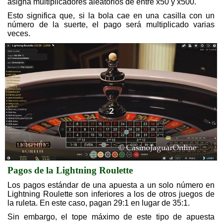
asigna multiplicadores aleatorios de entre x50 y x500.
Esto significa que, si la bola cae en una casilla con un
número de la suerte, el pago será multiplicado varias
veces.
Pagos de la Lightning Roulette
Los pagos estándar de una apuesta a un solo número en
Lightning Roulette son inferiores a los de otros juegos de
la ruleta. En este caso, pagan 29:1 en lugar de 35:1.
Sin embargo, el tope máximo de este tipo de apuesta