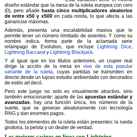
diseño estándar que la mesa de la ruleta europea con cero
(0), pero añade
hasta cinco multiplicadores aleatorios
de entre x50 y x500
en cada ronda, lo que afecta a las
ganancias máximas.
Además, presenta una escalabilidad masiva que le
permite tener un número ilimitado de asientos. Y como su
nombre indica, forma parte de la aclamada serie
relámpago de Evolution, que incluye
Lightning Dice
,
Lightning Baccarat
y
Lightning Blackjack
.
Y al igual que en los títulos anteriores, un crupier real
dirige la acción de la mesa en
vivo de esta popular
variante de la ruleta
, cuyas partidas se transmiten en
directo desde un lujoso estudio ambientado con decorados
de estilo art decó.
Pero este juego no solo es visualmente atractivo, sino
también emocionante: aparte de las
apuestas estándar y
avanzadas
, hay una función única, los números de la
suerte, que se generan aleatoriamente con tecnología
RNG y dan enormes pagos.
Todos los elementos de la ruleta están presentes: la rueda
giratoria, la pelota y un dealer de verdad.
Los mejores casinos en línea con Lightning