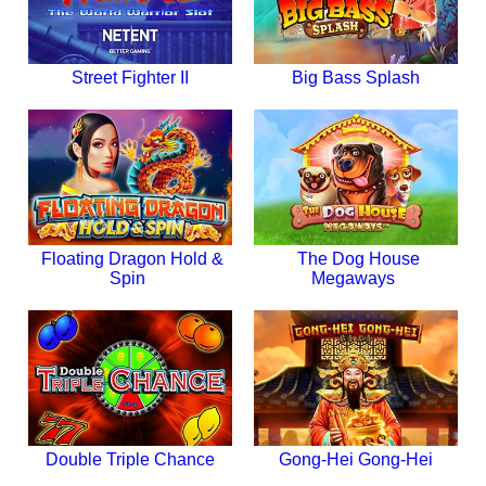
Además, en las mesas de este juego existe un límite
general de $2.000, lo que limita el uso de este tipo de
estrategias.
Street Fighter II
Big Bass Splash
Para ganar en Lightning Roulette, tienes que adivinar el
número en el que caerá la bola. Y si corres con suerte,
puede que se le aplique un multiplicador aleatorio, lo
que otorga un pago de hasta 500 veces su apuesta.
Floating Dragon Hold &
The Dog House
Spin
Megaways
Double Triple Chance
Gong-Hei Gong-Hei