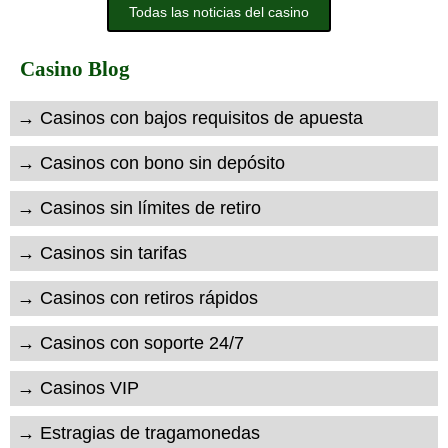
Todas las noticias del casino
Casino Blog
→ Casinos con bajos requisitos de apuesta
→ Casinos con bono sin depósito
→ Casinos sin límites de retiro
→ Casinos sin tarifas
→ Casinos con retiros rápidos
→ Casinos con soporte 24/7
→ Casinos VIP
→ Estragias de tragamonedas