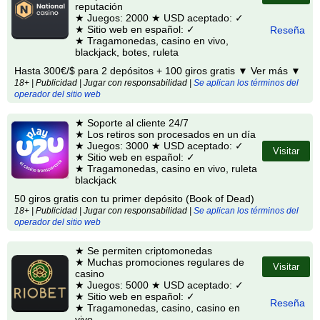
reputación
★ Juegos: 2000 ★ USD aceptado: ✓
★ Sitio web en español: ✓
Reseña
★ Tragamonedas, casino en vivo,
blackjack, botes, ruleta
Hasta 300€/$ para 2 depósitos + 100 giros gratis
▼ Ver más ▼
18+ | Publicidad | Jugar con responsabilidad |
Se aplican los términos del
operador del sitio web
★ Soporte al cliente 24/7
★ Los retiros son procesados en un día
★ Juegos: 3000 ★ USD aceptado: ✓
Visitar
★ Sitio web en español: ✓
★ Tragamonedas, casino en vivo, ruleta
blackjack
50 giros gratis con tu primer depósito (Book of Dead)
18+ | Publicidad | Jugar con responsabilidad |
Se aplican los términos del
operador del sitio web
★ Se permiten criptomonedas
★ Muchas promociones regulares de
Visitar
casino
★ Juegos: 5000 ★ USD aceptado: ✓
★ Sitio web en español: ✓
Reseña
★ Tragamonedas, casino, casino en
vivo