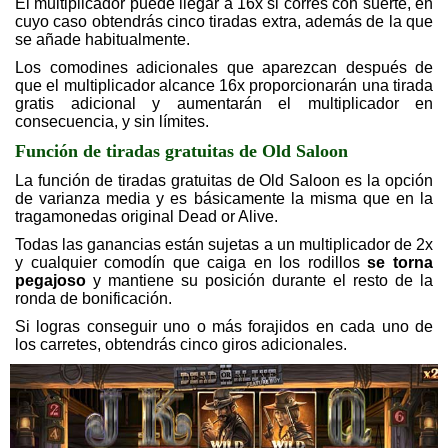
El multiplicador puede llegar a 16x si corres con suerte, en
cuyo caso obtendrás cinco tiradas extra, además de la que
se añade habitualmente.
Los comodines adicionales que aparezcan después de
que el multiplicador alcance 16x proporcionarán una tirada
gratis adicional y aumentarán el multiplicador en
consecuencia, y sin límites.
Función de tiradas gratuitas de Old Saloon
La función de tiradas gratuitas de Old Saloon es la opción
de varianza media y es básicamente la misma que en la
tragamonedas original Dead or Alive.
Todas las ganancias están sujetas a un multiplicador de 2x
y cualquier comodín que caiga en los rodillos
se torna
pegajoso
y mantiene su posición durante el resto de la
ronda de bonificación.
Si logras conseguir uno o más forajidos en cada uno de
los carretes, obtendrás cinco giros adicionales.