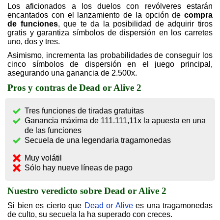
Los aficionados a los duelos con revólveres estarán
encantados con el lanzamiento de la opción de
compra
de funciones
, que te da la posibilidad de adquirir tiros
gratis y garantiza símbolos de dispersión en los carretes
uno, dos y tres.
Asimismo, incrementa las probabilidades de conseguir los
cinco símbolos de dispersión en el juego principal,
asegurando una ganancia de 2.500x.
Pros y contras de Dead or Alive 2
Tres funciones de tiradas gratuitas
Ganancia máxima de 111.111,11x la apuesta en una
de las funciones
Secuela de una legendaria tragamonedas
Muy volátil
Sólo hay nueve líneas de pago
Nuestro veredicto sobre Dead or Alive 2
Si bien es cierto que
Dead or Alive
es una tragamonedas
de culto, su secuela la ha superado con creces.