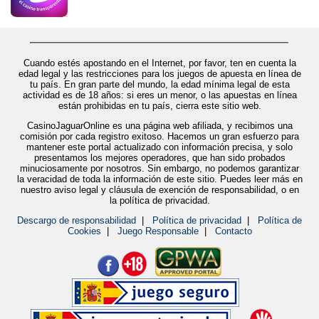
Cuando estés apostando en el Internet, por favor, ten en cuenta la
edad legal y las restricciones para los juegos de apuesta en línea de
tu país. En gran parte del mundo, la edad mínima legal de esta
actividad es de 18 años: si eres un menor, o las apuestas en línea
están prohibidas en tu país, cierra este sitio web.
CasinoJaguarOnline es una página web afiliada, y recibimos una
comisión por cada registro exitoso. Hacemos un gran esfuerzo para
mantener este portal actualizado con información precisa, y solo
presentamos los mejores operadores, que han sido probados
minuciosamente por nosotros. Sin embargo, no podemos garantizar
la veracidad de toda la información de este sitio. Puedes leer más en
nuestro aviso legal y cláusula de exención de responsabilidad, o en
la política de privacidad.
Descargo de responsabilidad
|
Política de privacidad
|
Política de
Cookies
|
Juego Responsable
|
Contacto