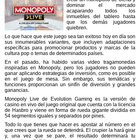
dominar el mercado
acaparando todos los
inmuebles del tablero hasta
que los demás jugadores
quiebren.
Lo que hace que este juego sea tan exitoso hoy en día son
sus innumerables variantes, que incluyen adaptaciones
específicas para promocionar productos y marcas de la
cultura pop o temas de determinados países.
En el pasado, ha habido varias video tragamonedas
inspiradas en Monopoly, pero los jugadores no pueden
ganar aplicando estrategias de inversión, como es posible
en el juego de mesa. Sin embargo, sus temáticas y
funciones proporcionan un sinfín de diversión y grandes
ganancias.
Monopoly Live de Evolution Gaming es la versión de
casino en vivo del juego original que cuenta con la licencia
de Hasbro y viene en forma de rueda gigante dividida en
54 segmentos iguales y separados por pines.
Todo lo que tienes que hacer es apostar al número en el
que crees que la rueda se detendrá. El crupier la hará girar
y, una vez que se pare, el resultado determinará tu