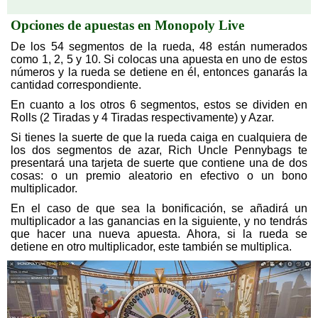
Opciones de apuestas en Monopoly Live
De los 54 segmentos de la rueda, 48 están numerados
como 1, 2, 5 y 10. Si colocas una apuesta en uno de estos
números y la rueda se detiene en él, entonces ganarás la
cantidad correspondiente.
En cuanto a los otros 6 segmentos, estos se dividen en
Rolls (2 Tiradas y 4 Tiradas respectivamente) y Azar.
Si tienes la suerte de que la rueda caiga en cualquiera de
los dos segmentos de azar, Rich Uncle Pennybags te
presentará una tarjeta de suerte que contiene una de dos
cosas: o un premio aleatorio en efectivo o un bono
multiplicador.
En el caso de que sea la bonificación, se añadirá un
multiplicador a las ganancias en la siguiente, y no tendrás
que hacer una nueva apuesta. Ahora, si la rueda se
detiene en otro multiplicador, este también se multiplica.