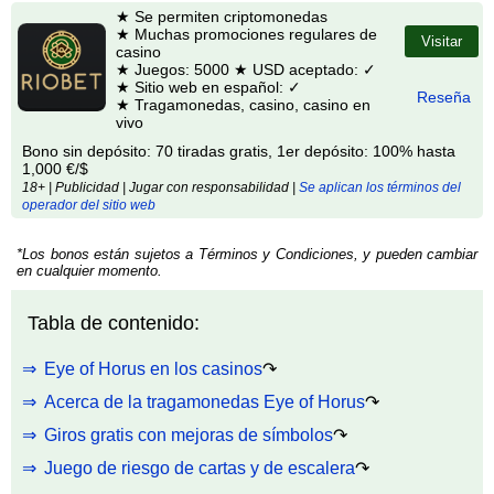
★ Se permiten criptomonedas
★ Muchas promociones regulares de
Visitar
casino
★ Juegos: 5000 ★ USD aceptado: ✓
★ Sitio web en español: ✓
Reseña
★ Tragamonedas, casino, casino en
vivo
Bono sin depósito: 70 tiradas gratis, 1er depósito: 100% hasta
1,000 €/$
18+ | Publicidad | Jugar con responsabilidad |
Se aplican los términos del
operador del sitio web
*Los bonos están sujetos a Términos y Condiciones, y pueden cambiar
en cualquier momento.
Tabla de contenido:
Eye of Horus en los casinos
↷
Acerca de la tragamonedas Eye of Horus
↷
Giros gratis con mejoras de símbolos
↷
Juego de riesgo de cartas y de escalera
↷