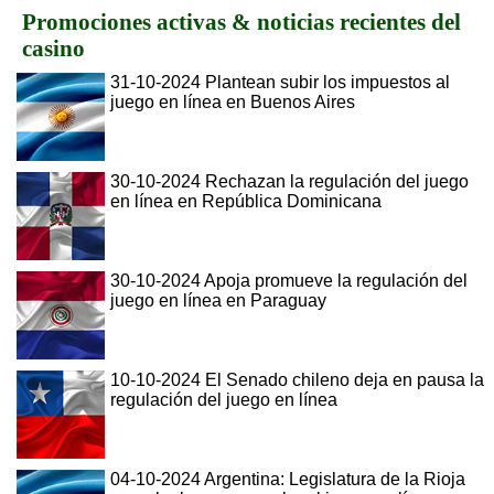
Promociones activas & noticias recientes del
casino
31-10-2024 Plantean subir los impuestos al
juego en línea en Buenos Aires
30-10-2024 Rechazan la regulación del juego
en línea en República Dominicana
30-10-2024 Apoja promueve la regulación del
juego en línea en Paraguay
10-10-2024 El Senado chileno deja en pausa la
regulación del juego en línea
04-10-2024 Argentina: Legislatura de la Rioja