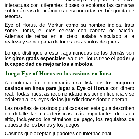
interactúas con diferentes dioses o exploras las cámaras
subterráneas de pirámides desconocidas en búsqueda de
tesoros.
Eye of Horus, de Merkur, como su nombre indica, trata
sobre Horus, el dios celeste con cabeza de halcón.
Además de reinar en el cielo, estaba vinculado a la
realeza y se ocupaba de todos los asuntos de guerra.
Lo que distingue a esta tragamonedas de las demás son
los
giros gratis especiales
, ya que Horus tiene el
poder y
la capacidad de mejorar los símbolos
.
Juega Eye of Horus en los casinos en línea
A continuación, encontrarás una lista de los
mejores
casinos en línea para jugar a Eye of Horus
con dinero
real. Todas nuestras recomendaciones tienen licencia y se
adhieren a las leyes de las jurisdicciones donde operan.
Las reseñas de casinos publicadas en esta guía describen
en detalle las características más importantes de cada
sitio, incluyendo los términos de pago, los requisitos de
apuesta de los bonos y los juegos.
Casinos que aceptan jugadores de Internacional: