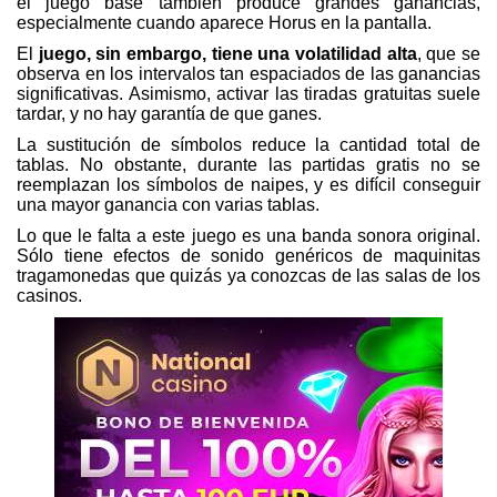
el juego base también produce grandes ganancias,
especialmente cuando aparece Horus en la pantalla.
El
juego, sin embargo, tiene una
volatilidad alta
, que se
observa en los intervalos tan espaciados de las ganancias
significativas. Asimismo, activar las tiradas gratuitas suele
tardar, y no hay garantía de que ganes.
La sustitución de símbolos reduce la cantidad total de
tablas. No obstante, durante las partidas gratis no se
reemplazan los símbolos de naipes, y es difícil conseguir
una mayor ganancia con varias tablas.
Lo que le falta a este juego es una banda sonora original.
Sólo tiene efectos de sonido genéricos de maquinitas
tragamonedas que quizás ya conozcas de las salas de los
casinos.