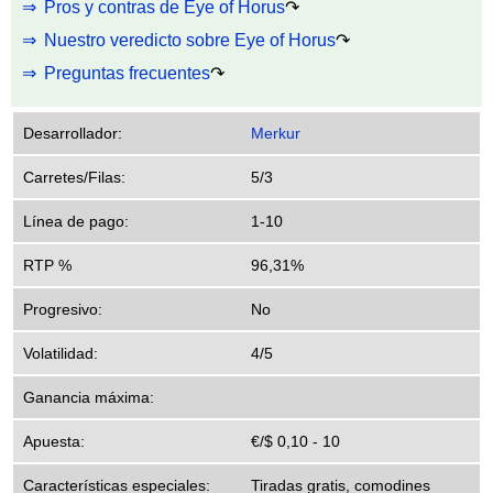
Pros y contras de Eye of Horus
↷
Nuestro veredicto sobre Eye of Horus
↷
Preguntas frecuentes
↷
Desarrollador:
Merkur
Carretes/Filas:
5/3
Línea de pago:
1-10
RTP %
96,31%
Progresivo:
No
Volatilidad:
4/5
Ganancia máxima:
Apuesta:
€/$ 0,10 - 10
Características especiales:
Tiradas gratis, comodines