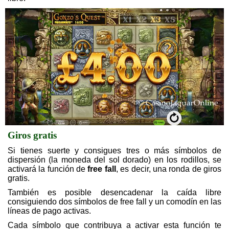
Giros gratis
Si tienes suerte y consigues tres o más símbolos de
dispersión (la moneda del sol dorado) en los rodillos, se
activará la función de
free fall
, es decir, una ronda de giros
gratis.
También es posible desencadenar la caída libre
consiguiendo dos símbolos de free fall y un comodín en las
líneas de pago activas.
Cada símbolo que contribuya a activar esta función te