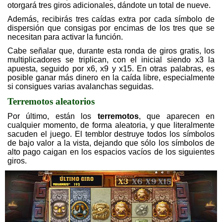
otorgará tres giros adicionales, dándote un total de nueve.
Además, recibirás tres caídas extra por cada símbolo de
dispersión que consigas por encimas de los tres que se
necesitan para activar la función.
Cabe señalar que, durante esta ronda de giros gratis, los
multiplicadores se triplican, con el inicial siendo x3 la
apuesta, seguido por x6, x9 y x15. En otras palabras, es
posible ganar más dinero en la caída libre, especialmente
si consigues varias avalanchas seguidas.
Terremotos aleatorios
Por último, están los
terremotos
, que aparecen en
cualquier momento, de forma aleatoria, y que literalmente
sacuden el juego. El temblor destruye todos los símbolos
de bajo valor a la vista, dejando que sólo los símbolos de
alto pago caigan en los espacios vacíos de los siguientes
giros.