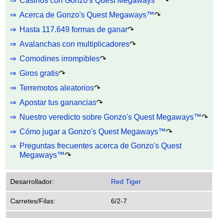
Casinos con Gonzo's Quest Megaways™
↷
Acerca de Gonzo's Quest Megaways™
↷
Hasta 117.649 formas de ganar
↷
Avalanchas con multiplicadores
↷
Comodines irrompibles
↷
Giros gratis
↷
Terremotos aleatorios
↷
Apostar tus ganancias
↷
Nuestro veredicto sobre Gonzo's Quest Megaways™
↷
Cómo jugar a Gonzo's Quest Megaways™
↷
Preguntas frecuentes acerca de Gonzo's Quest
Megaways™
↷
Desarrollador:
Red Tiger
Carretes/Filas:
6/2-7