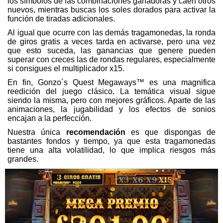
los símbolos de las combinaciones ganadoras y caen otros
nuevos, mientras buscas los soles dorados para activar la
función de tiradas adicionales.
Al igual que ocurre con las demás tragamonedas, la ronda
de giros gratis a veces tarda en activarse, pero una vez
que esto suceda, las ganancias que genere pueden
superar con creces las de rondas regulares, especialmente
si consigues el multiplicador x15.
En fin, Gonzo´s Quest Megaways™ es una magnifica
reedición del juego clásico. La temática visual sigue
siendo la misma, pero con mejores gráficos. Aparte de las
animaciones, la jugabilidad y los efectos de sonios
encajan a la perfección.
Nuestra única
recomendación
es que dispongas de
bastantes fondos y tiempo, ya que esta tragamonedas
tiene una alta volatilidad, lo que implica riesgos más
grandes.