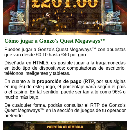
Cómo jugar a Gonzo's Quest Megaways™
Puedes jugar a Gonzo's Quest Megaways™ con apuestas
que van desde €0.10 hasta €40 por giro.
Diseñada en HTML5, es posible jugar a la tragamonedas
en todo tipo de dispositivos: computadoras de escritorio,
teléfonos inteligentes y tabletas.
En cuanto a la
proporción de pago
(RTP, por sus siglas
en inglés) de este juego, el porcentaje varía según el país
o el casino. En tal sentido, puede ser tan alto como 96% o
mucho más bajo.
De cualquier forma, podrás consultar el RTP de Gonzo's
Quest Megaways™ en la sección de juegos de tu operador
preferido.