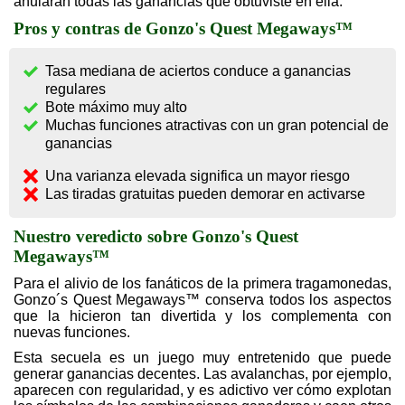
anularán todas las ganancias que obtuviste en ella.
Pros y contras de Gonzo's Quest Megaways™
Tasa mediana de aciertos conduce a ganancias
regulares
Bote máximo muy alto
Muchas funciones atractivas con un gran potencial de
ganancias
Una varianza elevada significa un mayor riesgo
Las tiradas gratuitas pueden demorar en activarse
Nuestro veredicto sobre Gonzo's Quest
Megaways™
Para el alivio de los fanáticos de la primera tragamonedas,
Gonzo´s Quest Megaways™ conserva todos los aspectos
que la hicieron tan divertida y los complementa con
nuevas funciones.
Esta secuela es un juego muy entretenido que puede
generar ganancias decentes. Las avalanchas, por ejemplo,
aparecen con regularidad, y es adictivo ver cómo explotan