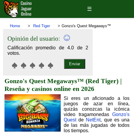
Home
Red Tiger
Gonzo's Quest Megaways™
Opinión del usuario:
Calificación promedio de 4.0 de 2
votos.
Gonzo's Quest Megaways™ (Red Tiger) |
Reseña y casinos online en 2026
Si eres un aficionado a los
juegos de azar en línea,
quizás conozcas la icónica
video tragamonedas
Gonzo's
Quest
de
NetEnt
, que es una
de las más jugadas de todos
los tiempos.