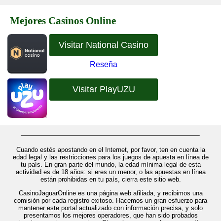
Mejores Casinos Online
Visitar National Casino
Reseña
Visitar PlayUZU
Cuando estés apostando en el Internet, por favor, ten en cuenta la
edad legal y las restricciones para los juegos de apuesta en línea de
tu país. En gran parte del mundo, la edad mínima legal de esta
actividad es de 18 años: si eres un menor, o las apuestas en línea
están prohibidas en tu país, cierra este sitio web.
CasinoJaguarOnline es una página web afiliada, y recibimos una
comisión por cada registro exitoso. Hacemos un gran esfuerzo para
mantener este portal actualizado con información precisa, y solo
presentamos los mejores operadores, que han sido probados