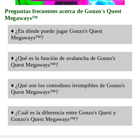
Preguntas frecuentes acerca de Gonzo's Quest
Megaways™
♦ ¿En dónde puedo jugar Gonzo's Quest
Megaways™?
En esta página encontrarás una lista de casinos en
♦ ¿Qué es la función de avalancha de Gonzo's
línea donde puedes
jugar a Gonzo's Quest
Megaways™ con dinero real
Quest Megaways™?
.
Asimismo, acompañamos cada una de nuestras
recomendaciones con una reseña que detalla sus
Esta mecánica especial permite a los jugadores crear
aspectos más importantes, tales como los juegos, los
♦ ¿Qué son los comodines irrompibles de Gonzo's
más de una combinación ganadora en un solo giro.
bonos, los términos y condiciones y mucho más.
Quest Megaways™?
Los símbolos ganadores explotan y desaparecen,
dejando espacio para nuevos símbolos que caen desde
arriba de la pantalla.
Los comodines irrompibles son símbolos que no
♦ ¿Cuál es la diferencia entre Gonzo's Quest y
desaparecen cuando forman parte de una combinación
Con cada avalancha, el multiplicador también
ganadora, sino que permanecen en los carretes.
Gonzo's Quest Megaways™?
aumentará, hasta alcanzar un máximo de x5 en el juego
base, y uno de x15 en la ronda adicional de tiradas
Esto significa que también estarán en la siguiente
gratis.
avalancha, lo que puede dar pie a ganancias
Mientras que el Gonzo's Quest original tenía cinco
sustanciales. Sin embargo, sólo puedes tener dos a la