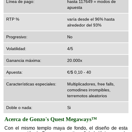
Línea de pago:
hasta 117649 = modos de
apuesta
RTP %
varía desde el 96% hasta
alrededor del 93%
Progresivo:
No
Volatilidad:
4/5
Ganancia máxima:
20.000x
Apuesta:
€/$ 0,10 - 40
Características especiales:
Multiplicadores, free falls,
comodines irrompibles,
terremotos aleatorios
Doble o nada:
Si
Acerca de Gonzo's Quest Megaways™
Con el mismo templo maya de fondo, el diseño de esta