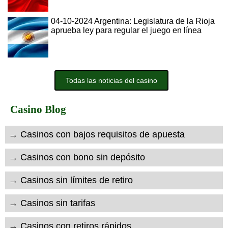
04-10-2024 Argentina: Legislatura de la Rioja
aprueba ley para regular el juego en línea
Todas las noticias del casino
Casino Blog
→ Casinos con bajos requisitos de apuesta
→ Casinos con bono sin depósito
→ Casinos sin límites de retiro
→ Casinos sin tarifas
→ Casinos con retiros rápidos