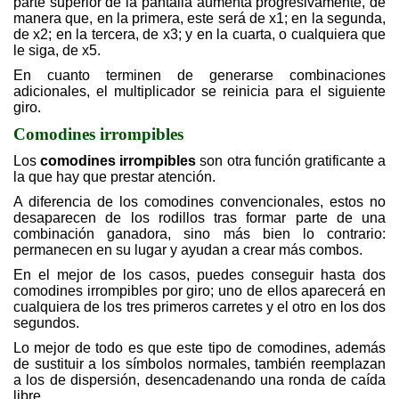
parte superior de la pantalla aumenta progresivamente, de
manera que, en la primera, este será de x1; en la segunda,
de x2; en la tercera, de x3; y en la cuarta, o cualquiera que
le siga, de x5.
En cuanto terminen de generarse combinaciones
adicionales, el multiplicador se reinicia para el siguiente
giro.
Comodines irrompibles
Los
comodines irrompibles
son otra función gratificante a
la que hay que prestar atención.
A diferencia de los comodines convencionales, estos no
desaparecen de los rodillos tras formar parte de una
combinación ganadora, sino más bien lo contrario:
permanecen en su lugar y ayudan a crear más combos.
En el mejor de los casos, puedes conseguir hasta dos
comodines irrompibles por giro; uno de ellos aparecerá en
cualquiera de los tres primeros carretes y el otro en los dos
segundos.
Lo mejor de todo es que este tipo de comodines, además
de sustituir a los símbolos normales, también reemplazan
a los de dispersión, desencadenando una ronda de caída
libre.