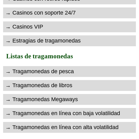
→ Casinos con soporte 24/7
→ Casinos VIP
→ Estragias de tragamonedas
Listas de tragamonedas
→ Tragamonedas de pesca
→ Tragamonedas de libros
→ Tragamonedas Megaways
→ Tragamonedas en línea con baja volatilidad
→ Tragamonedas en línea con alta volatilidad