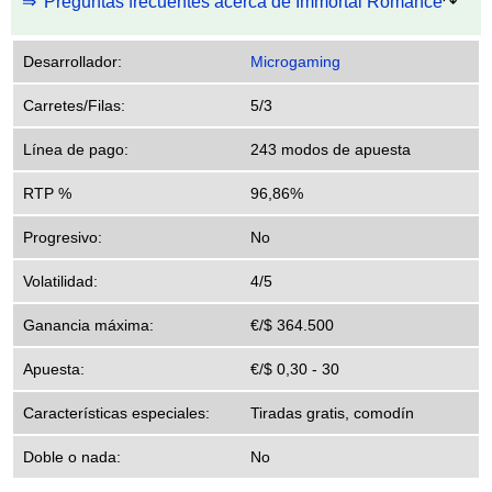
Preguntas frecuentes acerca de Immortal Romance
↷
Desarrollador:
Microgaming
Carretes/Filas:
5/3
Línea de pago:
243 modos de apuesta
RTP %
96,86%
Progresivo:
No
Volatilidad:
4/5
Ganancia máxima:
€/$ 364.500
Apuesta:
€/$ 0,30 - 30
Características especiales:
Tiradas gratis, comodín
Doble o nada:
No