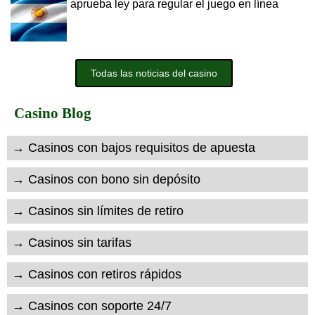
aprueba ley para regular el juego en línea
Todas las noticias del casino
Casino Blog
→ Casinos con bajos requisitos de apuesta
→ Casinos con bono sin depósito
→ Casinos sin límites de retiro
→ Casinos sin tarifas
→ Casinos con retiros rápidos
→ Casinos con soporte 24/7