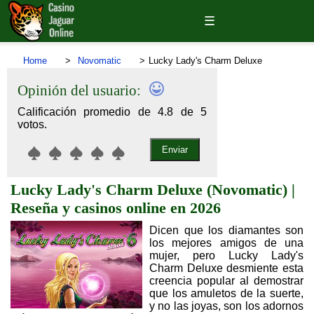
Home
Novomatic
Lucky Lady's Charm Deluxe
Opinión del usuario:
Calificación promedio de 4.8 de 5
votos.
Lucky Lady's Charm Deluxe (Novomatic) |
Reseña y casinos online en 2026
Dicen que los diamantes son
los mejores amigos de una
mujer, pero Lucky Lady's
Charm Deluxe desmiente esta
creencia popular al demostrar
que los amuletos de la suerte,
y no las joyas, son los adornos