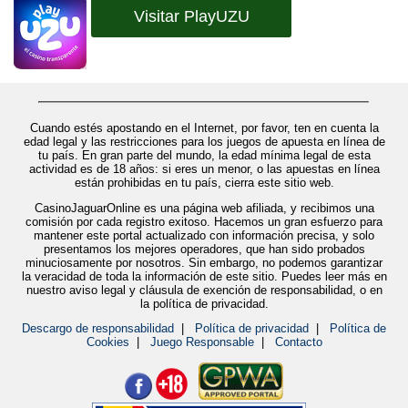
Visitar PlayUZU
Cuando estés apostando en el Internet, por favor, ten en cuenta la
edad legal y las restricciones para los juegos de apuesta en línea de
tu país. En gran parte del mundo, la edad mínima legal de esta
actividad es de 18 años: si eres un menor, o las apuestas en línea
están prohibidas en tu país, cierra este sitio web.
CasinoJaguarOnline es una página web afiliada, y recibimos una
comisión por cada registro exitoso. Hacemos un gran esfuerzo para
mantener este portal actualizado con información precisa, y solo
presentamos los mejores operadores, que han sido probados
minuciosamente por nosotros. Sin embargo, no podemos garantizar
la veracidad de toda la información de este sitio. Puedes leer más en
nuestro aviso legal y cláusula de exención de responsabilidad, o en
la política de privacidad.
Descargo de responsabilidad
|
Política de privacidad
|
Política de
Cookies
|
Juego Responsable
|
Contacto