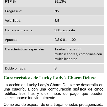
RTP %
95,13%
Progresivo:
No
Volatilidad:
5/5
Ganancia máxima:
900x apuesta
Apuesta:
€/$ 0,01 - 100
Características especiales:
Tiradas gratis con
multiplicadores, comodines con
multiplicadores
Doble o nada:
Si
Características de Lucky Lady's Charm Deluxe
La acción en Lucky Lady's Charm Deluxe se desarrolla en
una cuadrícula con una configuración sbásica de cinco
rodillos, tres filas y diez líneas de pago, que pueden
seleccionarse individualmente.
Como era de esperar de una tragamonedas protagonizada