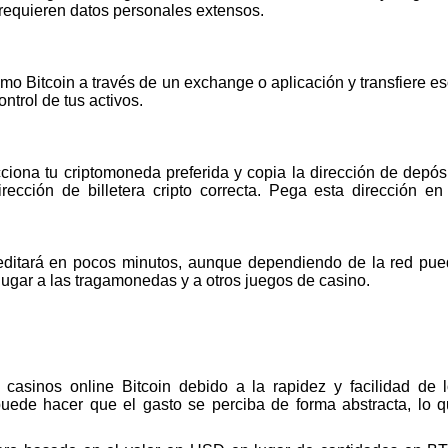
 requieren datos personales extensos.
o Bitcoin a través de un exchange o aplicación y transfiere e
ntrol de tus activos.
cciona tu criptomoneda preferida y copia la dirección de depós
rección de billetera cripto correcta. Pega esta dirección en
reditará en pocos minutos, aunque dependiendo de la red pu
ugar a las tragamonedas y a otros juegos de casino.
casinos online Bitcoin debido a la rapidez y facilidad de 
puede hacer que el gasto se perciba de forma abstracta, lo 