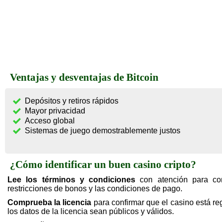
Ventajas y desventajas de Bitcoin
Depósitos y retiros rápidos
Mayor privacidad
Acceso global
Sistemas de juego demostrablemente justos
¿Cómo identificar un buen casino cripto?
Lee los términos y condiciones
con atención para comp
restricciones de bonos y las condiciones de pago.
Comprueba la licencia
para confirmar que el casino está r
los datos de la licencia sean públicos y válidos.