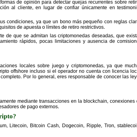
formas de opinión para detectar quejas recurrentes sobre reti
nción al cliente, en lugar de confiar únicamente en testimon
us condiciones, ya que un bono más pequeño con reglas cla
sitos de apuesta o límites de retiro restrictivos.
rte de que se admitan las criptomonedas deseadas, que exis
amiento rápidos, pocas limitaciones y ausencia de comisio
laciones locales sobre juego y criptomonedas, ya que muc
ipto offshore incluso si el operador no cuenta con licencia loc
r completo. Por lo general, eres responsable de conocer las le
ectamente mediante transacciones en la blockchain, conexiones
ocesadores de pago externos.
ripto?
m, Litecoin, Bitcoin Cash, Dogecoin, Ripple, Tron, stableco