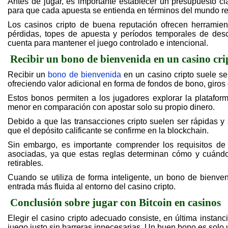
Antes de jugar, es importante establecer un presupuesto 
para que cada apuesta se entienda en términos del mundo re
Los casinos cripto de buena reputación ofrecen herramien
pérdidas, topes de apuesta y períodos temporales de des
cuenta para mantener el juego controlado e intencional.
Recibir un bono de bienvenida en un casino cri
Recibir un
bono de bienvenida
en un casino cripto suele ser
ofreciendo valor adicional en forma de fondos de bono, giro
Estos bonos permiten a los jugadores explorar la plataform
menor en comparación con apostar solo su propio dinero.
Debido a que las transacciones cripto suelen ser rápidas y
que el depósito calificante se confirme en la blockchain.
Sin embargo, es importante comprender los requisitos de
asociadas, ya que estas reglas determinan cómo y cuándo
retirables.
Cuando se utiliza de forma inteligente, un bono de bienveni
entrada más fluida al entorno del casino cripto.
Conclusión sobre jugar con Bitcoin en casinos
Elegir el casino cripto adecuado consiste, en última instanc
juego justo sin barreras innecesarias. Un buen bono es solo 