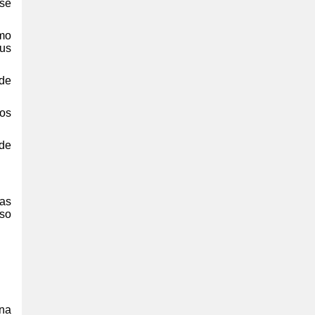
 se
omo
dus
de
ros
 de
mas
eso
una