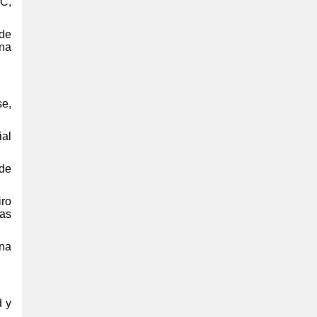
TC,
 de
una
se,
ial
 de
iro
das
una
d y