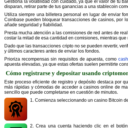
Gestiona la volatilidad con cuidado, ya que el valor de tu 
disparan, retirar parte de tus ganancias a una stablecoin c
Utiliza siempre una billetera personal en lugar de enviar
Coinbase pueden bloquear transacciones de casinos, por lo
añade seguridad y fiabilidad.
Presta mucha atención a las comisiones de red antes de rea
costar la mitad de esa cantidad en comisiones, mientras qu
Dado que las transacciones cripto no se pueden revertir, ver
y últimos caracteres antes de enviar los fondos.
Prioriza recompensas sin requisitos de apuesta, como
cash
apuesta elevadas, ya que estas ofertas suelen permitirte cons
Cómo registrarse y depositar usando criptomo
Este proceso eficiente de registro y depósito destaca por 
más rápidas y cómodas de acceder a casinos online de man
sencillo que puede completarse en cuestión de minutos.
1. Comienza seleccionando un casino Bitcoin de c
2. Crea una cuenta haciendo clic en el botón 