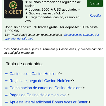
★ Muchas promociones regulares de
Visitar
casino
★ Juegos: 5000 ★ USD aceptado: ✓
★ Sitio web en español: ✓
Reseña
★ Tragamonedas, casino, casino en
vivo
Bono sin depósito: 70 tiradas gratis, 1er depósito: 100% hasta
1,000 €/$
18+ | Publicidad | Jugar con responsabilidad |
Se aplican los términos del
operador del sitio web
*Los bonos están sujetos a Términos y Condiciones, y pueden cambiar
en cualquier momento.
Tabla de contenido:
Casinos con Casino Hold'em
↷
Reglas de juego del Casino Hold'em
↷
Combinación de cartas de Casino Hold'em
↷
Pagos de Casino Hold'em en vivo
↷
Apuesta lateral adicional Bonus Aces or Better
↷