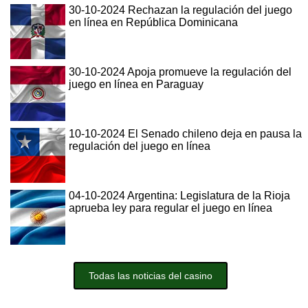
30-10-2024 Rechazan la regulación del juego
en línea en República Dominicana
30-10-2024 Apoja promueve la regulación del
juego en línea en Paraguay
10-10-2024 El Senado chileno deja en pausa la
regulación del juego en línea
04-10-2024 Argentina: Legislatura de la Rioja
aprueba ley para regular el juego en línea
Todas las noticias del casino