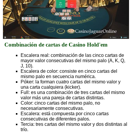
Combinación de cartas de Casino Hold'em
Escalera real: combinación de las cinco cartas de
mayor valor consecutivas del mismo palo (A, K, Q,
J, 10).
Escalera de color: consiste en cinco cartas del
mismo palo en secuencia numérica.
Póker: la forman cuatro cartas del mismo valor y
una carta cualquiera (kicker).
Full: es una combinación de tres cartas del mismo
valor más una pareja de cartas distintas.
Color: cinco cartas del mismo palo, no
necesariamente consecutivas.
Escalera: está compuesta por cinco cartas
consecutivas de diferentes palos.
Tercia: tres cartas del mismo valor y dos distintas al
trío.