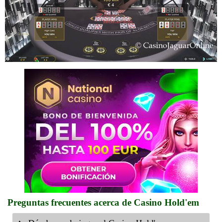
Preguntas frecuentes acerca de Casino Hold'em