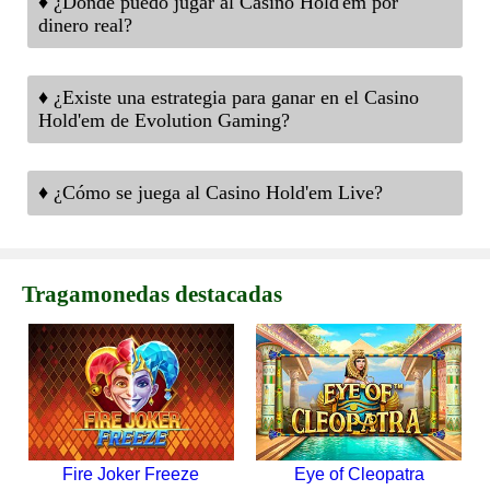
♦ ¿Dónde puedo jugar al Casino Hold'em por
dinero real?
Puedes
jugar al Casino Hold'em por dinero real
en los
♦ ¿Existe una estrategia para ganar en el Casino
casinos en línea que ofrezcan acceso a las mesas en
vivo de Evolution Gaming, algunos de los cuales podrás
Hold'em de Evolution Gaming?
encontrar aquí.
Échale un vistazo a nuestra guía de Casino Hold'em
El Casino Hold'em se basa en el Texas Hold'em, una
para familiarizarte con las reglas, las mecánicas y los
♦ ¿Cómo se juega al Casino Hold'em Live?
popular variante del póker; sin embargo, a diferencia de
pagos de este juego.
esta, en la primera no juegas contra otros jugadores
sino contra la banca.
El Casino Hold'em se juega colocando una apuesta
El juego se gana consiguiendo una mano cuyo valor
inicial (ante). Una vez repartidas las cartas, tienes la
sea superior a la de la banca. Para ello, se tienen en
opción de pagar un monto dos veces el valor de tu ante
Tragamonedas destacadas
cuenta las dos primeras cartas y las tres comunitarias,
y seguir jugando o retirarte.
con las que formas una combinación de hasta cinco
Si continúas jugando, el crupier repartirá otras dos
cartas.
cartas y evaluará los resultados, y quien tenga la mejor
Los pagos, por su parte, dependen de la mano que
combinación de cartas ganará la partida. Obtén más
consigas, y el crupier necesita al menos un par de 4
información sobre los pagos en esta guía.
para clasificar.
También puedes optar por realizar una apuesta lateral
de bonificación, pero ganarla es muy difícil. Y aunque
Fire Joker Freeze
Eye of Cleopatra
su riesgo implícito es alto, las ganancias que genera