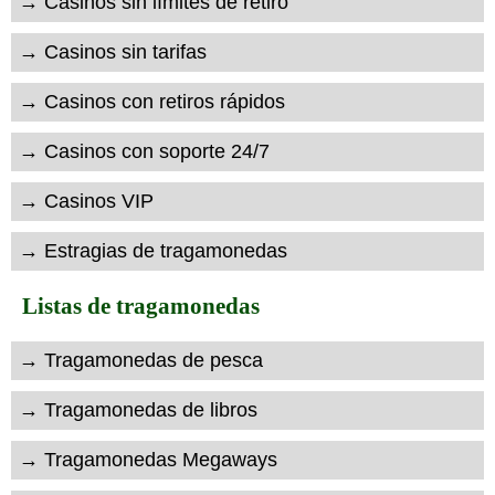
→ Casinos sin límites de retiro
→ Casinos sin tarifas
→ Casinos con retiros rápidos
→ Casinos con soporte 24/7
→ Casinos VIP
→ Estragias de tragamonedas
Listas de tragamonedas
→ Tragamonedas de pesca
→ Tragamonedas de libros
→ Tragamonedas Megaways