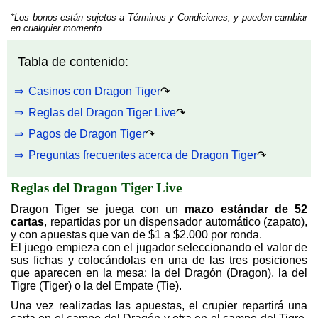
*Los bonos están sujetos a Términos y Condiciones, y pueden cambiar
en cualquier momento.
Tabla de contenido:
Casinos con Dragon Tiger
↷
Reglas del Dragon Tiger Live
↷
Pagos de Dragon Tiger
↷
Preguntas frecuentes acerca de Dragon Tiger
↷
Reglas del Dragon Tiger Live
Dragon Tiger se juega con un
mazo estándar de 52
cartas
, repartidas por un dispensador automático (zapato),
y con apuestas que van de $1 a $2.000 por ronda.
El juego empieza con el jugador seleccionando el valor de
sus fichas y colocándolas en una de las tres posiciones
que aparecen en la mesa: la del Dragón (Dragon), la del
Tigre (Tiger) o la del Empate (Tie).
Una vez realizadas las apuestas, el crupier repartirá una