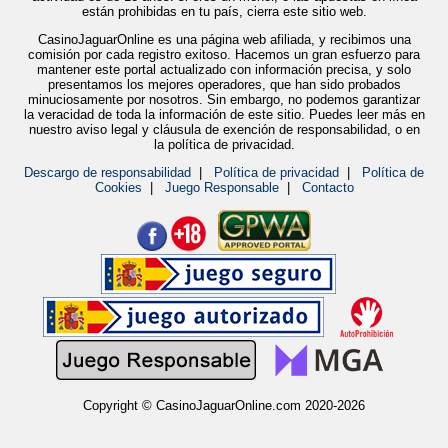
están prohibidas en tu país, cierra este sitio web.
CasinoJaguarOnline es una página web afiliada, y recibimos una
comisión por cada registro exitoso. Hacemos un gran esfuerzo para
mantener este portal actualizado con información precisa, y solo
presentamos los mejores operadores, que han sido probados
minuciosamente por nosotros. Sin embargo, no podemos garantizar
la veracidad de toda la información de este sitio. Puedes leer más en
nuestro aviso legal y cláusula de exención de responsabilidad, o en
la política de privacidad.
Descargo de responsabilidad
|
Política de privacidad
|
Política de
Cookies
|
Juego Responsable
|
Contacto
Copyright © CasinoJaguarOnline.com 2020-2026