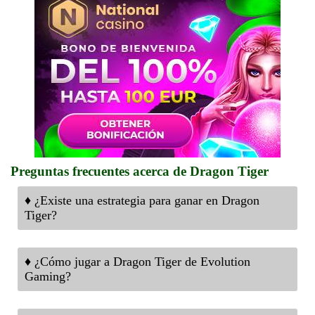
Preguntas frecuentes acerca de Dragon Tiger
♦ ¿Existe una estrategia para ganar en Dragon
Tiger?
Dragon Tiger es un juego de puro azar, por lo que no
♦ ¿Cómo jugar a Dragon Tiger de Evolution
existe una estrategia infalible que te permita ganar
siempre.
Gaming?
A muchos jugadores, sin embargo, les gusta mirar los
resultados de las rondas anteriores para decidir por qué
El fin del Dragon Tiger es predecir qué ladro tendrá la