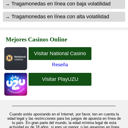
→ Tragamonedas en línea con baja volatilidad
→ Tragamonedas en línea con alta volatilidad
Mejores Casinos Online
Visitar National Casino
Reseña
Visitar PlayUZU
Cuando estés apostando en el Internet, por favor, ten en cuenta la
edad legal y las restricciones para los juegos de apuesta en línea de
tu país. En gran parte del mundo, la edad mínima legal de esta
actividad es de 18 años: si eres un menor, o las apuestas en línea