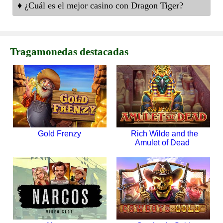
lado apostar en la siguiente ronda.
♦ ¿Cuál es el mejor casino con Dragon Tiger?
carta de mayor valor, si el Dragón o el Tigre. También es
posible apostar por un empate regular o por uno con del
Aun así, no es posible predecir con exactitud la
mismo palo.
siguiente mano ganadora, ya que todas las partidas
En este artículo encontrarás algunos de los mejores
comparten las mismas probabilidades.
Las apuestas colocas en la posición del Dragón o del
casinos en línea para
jugar Dragon Tiger con dinero
Tigre tienen un pago de 1:1, mientras que un empate
real
.
No recomendamos el uso de la estrategia Martingala, o
Tragamonedas destacadas
normal paga 11:1 y uno con palo 50:1.
cualquier otra técnica parecida, en el Dragon Tiger, ya
Y aunque no es posible probarlo gratis, pues no ofrece
que puedes perder tu dinero más rápido de lo que
un modo demo, las apuestas son relativamente bajas y
esperabas.
comienzan a partir de $1 por partida.
Échale un vistazo a nuestra reseña de Dragon Tiger
para familiarizarte con sus reglas y funciones.
Gold Frenzy
Rich Wilde and the
Amulet of Dead