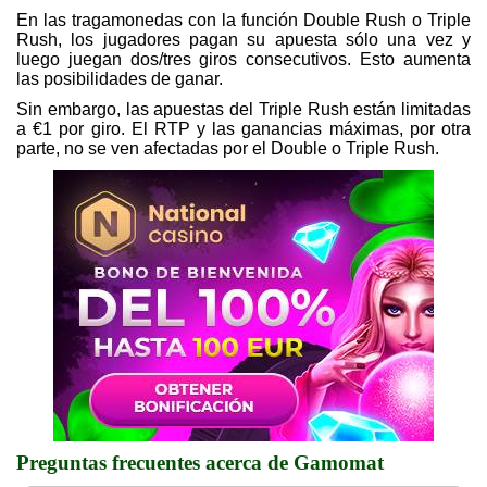
En las tragamonedas con la función Double Rush o Triple
Rush, los jugadores pagan su apuesta sólo una vez y
luego juegan dos/tres giros consecutivos. Esto aumenta
las posibilidades de ganar.
Sin embargo, las apuestas del Triple Rush están limitadas
a €1 por giro. El RTP y las ganancias máximas, por otra
parte, no se ven afectadas por el Double o Triple Rush.
Preguntas frecuentes acerca de Gamomat