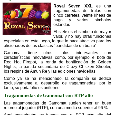
Royal Seven XXL
es una
tragamonedas de frutas con
cinco carretes, veinte líneas de
pago y varios símbolos
estándar.
El siete es el símbolo de mayor
valor, y no hay otras funciones
especiales en este juego, lo que lo hace atractivo para los
aficionados de las clásicas "bandidas de un brazo".
Gamomat tiene otros títulos interesantes con
características innovativas, como, por ejemplo, el bote de
Red Hot Firepot, la ronda de bonificación de Golden
Nights, la partida secundaria de Crazy Chicken Shooter,
los respins de Amun Re y las ediciones navideñas.
Como ya se ha mencionado, la compañía se dedica
exclusivamente al desarrollo de tragamonedas; por lo
tanto, su portafolio es uniforme.
Tragamonedas de Gamomat con RTP alto
Las tragamonedas de Gamomat suelen tener un buen
retorno al jugador (RTP), con una media superior al 96 %.
Aquí encontrarás los juegos con el RTP más alto del