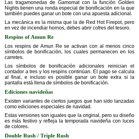
Las tragamonedas de Gamomat con la función Golden
Nights tienen una ronda especial de bonificación en la que
también puedes ganar un bote con una apuesta adicional.
La mecánica es la misma que la de Red Hot Firepot, pero
en vez de incendiar hornos, debes abrir cofres del tesoro.
Respins of Amun Re
Los respins de Amun Re se activan con al menos cinco
símbolos de bonificación, los cuales permanecen en los
carretes.
Los símbolos de bonificación adicionales reinician el
contador a tres y los respins continúan. El pago se calcula
al final, e incluso es posible ganar un bote extra si la
pantalla está llena de símbolos de bonificación.
Ediciones navideñas
Existen variantes de ciertos juegos que han sido lanzadas
como ediciones especiales de navidad.
Estas versiones son iguales que la original, pero su diseño
es más festivo y refleja la temporada navideña con luces
de colores.
Double Rush / Triple Rush