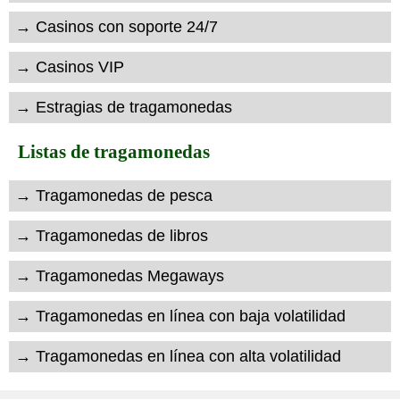
→ Casinos con soporte 24/7
→ Casinos VIP
→ Estragias de tragamonedas
Listas de tragamonedas
→ Tragamonedas de pesca
→ Tragamonedas de libros
→ Tragamonedas Megaways
→ Tragamonedas en línea con baja volatilidad
→ Tragamonedas en línea con alta volatilidad