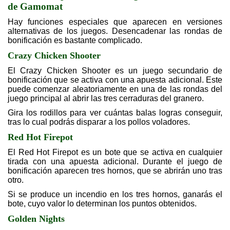
de Gamomat
Hay funciones especiales que aparecen en versiones
alternativas de los juegos. Desencadenar las rondas de
bonificación es bastante complicado.
Crazy Chicken Shooter
El Crazy Chicken Shooter es un juego secundario de
bonificación que se activa con una apuesta adicional. Este
puede comenzar aleatoriamente en una de las rondas del
juego principal al abrir las tres cerraduras del granero.
Gira los rodillos para ver cuántas balas logras conseguir,
tras lo cual podrás disparar a los pollos voladores.
Red Hot Firepot
El Red Hot Firepot es un bote que se activa en cualquier
tirada con una apuesta adicional. Durante el juego de
bonificación aparecen tres hornos, que se abrirán uno tras
otro.
Si se produce un incendio en los tres hornos, ganarás el
bote, cuyo valor lo determinan los puntos obtenidos.
Golden Nights