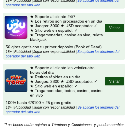
18+ | Publicidad | Jugar con responsabilidad |
Se aplican los términos del
operador del sitio web
★ Soporte al cliente 24/7
★ Los retiros son procesados en un día
★ Juegos: 3000 ★ USD aceptado: ✓
Visitar
★ Sitio web en español: ✓
★ Tragamonedas, casino en vivo, ruleta
blackjack
50 giros gratis con tu primer depósito (Book of Dead)
18+ | Publicidad | Jugar con responsabilidad |
Se aplican los términos del
operador del sitio web
★ Soporte al cliente las veinticuatro
horas del día
★ Retiros rápidos en un día
★ Juegos: 2800 ★ USD aceptado: ✓
Visitar
★ Sitio web en español: ✓
★ Tragamonedas, botes, casino, casino
en vivo
100% hasta €/$100 + 25 giros gratis
18+ | Publicidad | Jugar con responsabilidad |
Se aplican los términos del
operador del sitio web
*Los bonos están sujetos a Términos y Condiciones, y pueden cambiar