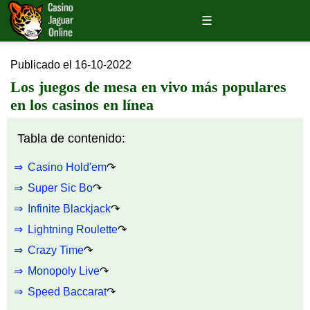
Publicado el 16-10-2022
Los juegos de mesa en vivo más populares
en los casinos en línea
Tabla de contenido:
Casino Hold'em
↷
Super Sic Bo
↷
Infinite Blackjack
↷
Lightning Roulette
↷
Crazy Time
↷
Monopoly Live
↷
Speed Baccarat
↷