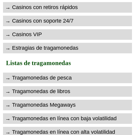
→ Casinos con retiros rápidos
→ Casinos con soporte 24/7
→ Casinos VIP
→ Estragias de tragamonedas
Listas de tragamonedas
→ Tragamonedas de pesca
→ Tragamonedas de libros
→ Tragamonedas Megaways
→ Tragamonedas en línea con baja volatilidad
→ Tragamonedas en línea con alta volatilidad