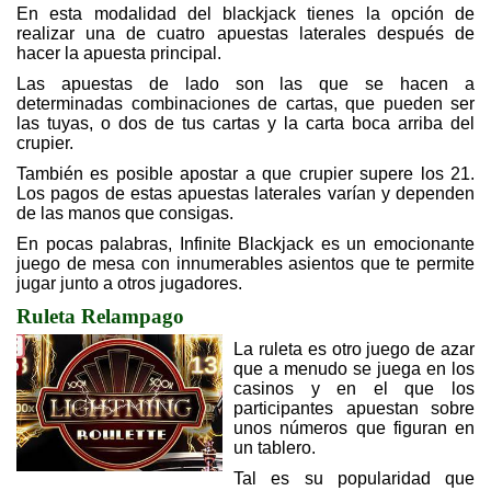
En esta modalidad del blackjack tienes la opción de
realizar una de cuatro apuestas laterales después de
hacer la apuesta principal.
Las apuestas de lado son las que se hacen a
determinadas combinaciones de cartas, que pueden ser
las tuyas, o dos de tus cartas y la carta boca arriba del
crupier.
También es posible apostar a que crupier supere los 21.
Los pagos de estas apuestas laterales varían y dependen
de las manos que consigas.
En pocas palabras, Infinite Blackjack es un emocionante
juego de mesa con innumerables asientos que te permite
jugar junto a otros jugadores.
Ruleta Relampago
La ruleta es otro juego de azar
que a menudo se juega en los
casinos y en el que los
participantes apuestan sobre
unos números que figuran en
un tablero.
Tal es su popularidad que